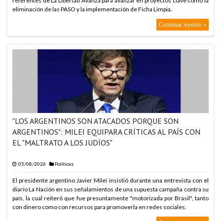
referentes de La Libertad Avanza para avanzar en proyectos clave como la
eliminación de las PASO y la implementación de Ficha Limpia.
ARABIA SAUDITA, TURQUÍA Y PAKISTÁN FIRMAN PACTO DE
DEFENSA
Continuar leyendo »
ARABIA SAUDITA, TURQUÍA Y PAKISTÁN FIRMAN PACTO DE
DEFENSA
ARABIA SAUDITA, TURQUÍA Y PAKISTÁN FIRMAN PACTO DE
DEFENSA
ARABIA SAUDITA, TURQUÍA Y PAKISTÁN FIRMAN PACTO DE
DEFENSA
ARABIA SAUDITA, TURQUÍA Y PAKISTÁN FIRMAN PACTO DE
DEFENSA
"LOS ARGENTINOS SON ATACADOS PORQUE SON
ARABIA SAUDITA, TURQUÍA Y PAKISTÁN FIRMAN PACTO DE
ARGENTINOS": MILEI EQUIPARA CRÍTICAS AL PAÍS CON
DEFENSA
EL "MALTRATO A LOS JUDÍOS"
ARABIA SAUDITA, TURQUÍA Y PAKISTÁN FIRMAN PACTO DE
DEFENSA
05/08/2026
Políticas
ARABIA SAUDITA, TURQUÍA Y PAKISTÁN FIRMAN PACTO DE
DEFENSA
El presidente argentino Javier Milei insistió durante una entrevista con el
diario La Nación en sus señalamientos de una supuesta campaña contra su
ARABIA SAUDITA, TURQUÍA Y PAKISTÁN FIRMAN PACTO DE
país, la cual reiteró que fue presuntamente "motorizada por Brasil", tanto
DEFENSA
con dinero como con recursos para promoverla en redes sociales.
ARABIA SAUDITA, TURQUÍA Y PAKISTÁN FIRMAN PACTO DE