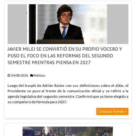
ARABIA SAUDITA, TURQUÍA Y PAKISTÁN FIRMAN PACTO DE
DEFENSA
ARABIA SAUDITA, TURQUÍA Y PAKISTÁN FIRMAN PACTO DE
DEFENSA
ARABIA SAUDITA, TURQUÍA Y PAKISTÁN FIRMAN PACTO DE
DEFENSA
ARABIA SAUDITA, TURQUÍA Y PAKISTÁN FIRMAN PACTO DE
DEFENSA
JAVIER MILEI SE CONVIRTIÓ EN SU PROPIO VOCERO Y
PUSO EL FOCO EN LAS REFORMAS DEL SEGUNDO
ARABIA SAUDITA, TURQUÍA Y PAKISTÁN FIRMAN PACTO DE
DEFENSA
SEMESTRE MIENTRAS PIENSA EN 2027
ARABIA SAUDITA, TURQUÍA Y PAKISTÁN FIRMAN PACTO DE
DEFENSA
04/08/2026
Políticas
ARABIA SAUDITA, TURQUÍA Y PAKISTÁN FIRMAN PACTO DE
Luego del traspié de Adrián Ravier con sus definiciones sobre el dólar, el
DEFENSA
Presidente se puso al frente de la comunicación oficial y se refirió a la
agenda legislativa del segundo semestre. Confirmó que ya tiene elegido a
ARABIA SAUDITA, TURQUÍA Y PAKISTÁN FIRMAN PACTO DE
su compañero de fórmula para 2027.
DEFENSA
Continuar leyendo »
ARABIA SAUDITA, TURQUÍA Y PAKISTÁN FIRMAN PACTO DE
DEFENSA
ARABIA SAUDITA, TURQUÍA Y PAKISTÁN FIRMAN PACTO DE
DEFENSA