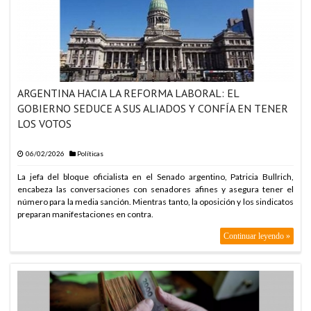
ARABIA SAUDITA, TURQUÍA Y PAKISTÁN FIRMAN PACTO DE
DEFENSA
ARABIA SAUDITA, TURQUÍA Y PAKISTÁN FIRMAN PACTO DE
DEFENSA
ARABIA SAUDITA, TURQUÍA Y PAKISTÁN FIRMAN PACTO DE
ARGENTINA HACIA LA REFORMA LABORAL: EL
DEFENSA
GOBIERNO SEDUCE A SUS ALIADOS Y CONFÍA EN TENER
ARABIA SAUDITA, TURQUÍA Y PAKISTÁN FIRMAN PACTO DE
LOS VOTOS
DEFENSA
ARABIA SAUDITA, TURQUÍA Y PAKISTÁN FIRMAN PACTO DE
06/02/2026
Políticas
DEFENSA
La jefa del bloque oficialista en el Senado argentino, Patricia Bullrich,
ARABIA SAUDITA, TURQUÍA Y PAKISTÁN FIRMAN PACTO DE
encabeza las conversaciones con senadores afines y asegura tener el
DEFENSA
número para la media sanción. Mientras tanto, la oposición y los sindicatos
ARABIA SAUDITA, TURQUÍA Y PAKISTÁN FIRMAN PACTO DE
preparan manifestaciones en contra.
DEFENSA
Continuar leyendo »
ARABIA SAUDITA, TURQUÍA Y PAKISTÁN FIRMAN PACTO DE
DEFENSA
ARABIA SAUDITA, TURQUÍA Y PAKISTÁN FIRMAN PACTO DE
DEFENSA
ARABIA SAUDITA, TURQUÍA Y PAKISTÁN FIRMAN PACTO DE