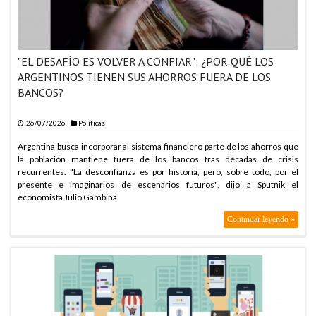
DEFENSA
ARABIA SAUDITA, TURQUÍA Y PAKISTÁN FIRMAN PACTO DE
DEFENSA
"EL DESAFÍO ES VOLVER A CONFIAR": ¿POR QUÉ LOS
ARABIA SAUDITA, TURQUÍA Y PAKISTÁN FIRMAN PACTO DE
DEFENSA
ARGENTINOS TIENEN SUS AHORROS FUERA DE LOS
BANCOS?
ARABIA SAUDITA, TURQUÍA Y PAKISTÁN FIRMAN PACTO DE
DEFENSA
26/07/2026
Políticas
ARABIA SAUDITA, TURQUÍA Y PAKISTÁN FIRMAN PACTO DE
DEFENSA
Argentina busca incorporar al sistema financiero parte de los ahorros que
ARABIA SAUDITA, TURQUÍA Y PAKISTÁN FIRMAN PACTO DE
la población mantiene fuera de los bancos tras décadas de crisis
DEFENSA
recurrentes. "La desconfianza es por historia, pero, sobre todo, por el
presente e imaginarios de escenarios futuros", dijo a Sputnik el
ARABIA SAUDITA, TURQUÍA Y PAKISTÁN FIRMAN PACTO DE
economista Julio Gambina.
DEFENSA
Continuar leyendo »
ARABIA SAUDITA, TURQUÍA Y PAKISTÁN FIRMAN PACTO DE
DEFENSA
ARABIA SAUDITA, TURQUÍA Y PAKISTÁN FIRMAN PACTO DE
DEFENSA
ARABIA SAUDITA, TURQUÍA Y PAKISTÁN FIRMAN PACTO DE
DEFENSA