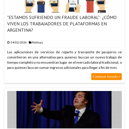
ARABIA SAUDITA, TURQUÍA Y PAKISTÁN FIRMAN PACTO DE
DEFENSA
ARABIA SAUDITA, TURQUÍA Y PAKISTÁN FIRMAN PACTO DE
"ESTAMOS SUFRIENDO UN FRAUDE LABORAL": ¿CÓMO
DEFENSA
VIVEN LOS TRABAJADORES DE PLATAFORMAS EN
ARABIA SAUDITA, TURQUÍA Y PAKISTÁN FIRMAN PACTO DE
ARGENTINA?
DEFENSA
ARABIA SAUDITA, TURQUÍA Y PAKISTÁN FIRMAN PACTO DE
04/02/2026
Políticas
DEFENSA
Las aplicaciones de servicios de reparto y transporte de pasajeros se
ARABIA SAUDITA, TURQUÍA Y PAKISTÁN FIRMAN PACTO DE
convirtieron en una alternativa para quienes buscan un nuevo trabajo de
DEFENSA
tiempo completo y no encuentran lugar en el mercado laboral tradicional, o
para quienes buscan sumar ingresos adicionales para llegar a fin de mes.
ARABIA SAUDITA, TURQUÍA Y PAKISTÁN FIRMAN PACTO DE
DEFENSA
Continuar leyendo »
ARABIA SAUDITA, TURQUÍA Y PAKISTÁN FIRMAN PACTO DE
DEFENSA
ARABIA SAUDITA, TURQUÍA Y PAKISTÁN FIRMAN PACTO DE
DEFENSA
ARABIA SAUDITA, TURQUÍA Y PAKISTÁN FIRMAN PACTO DE
DEFENSA
ARABIA SAUDITA, TURQUÍA Y PAKISTÁN FIRMAN PACTO DE
DEFENSA