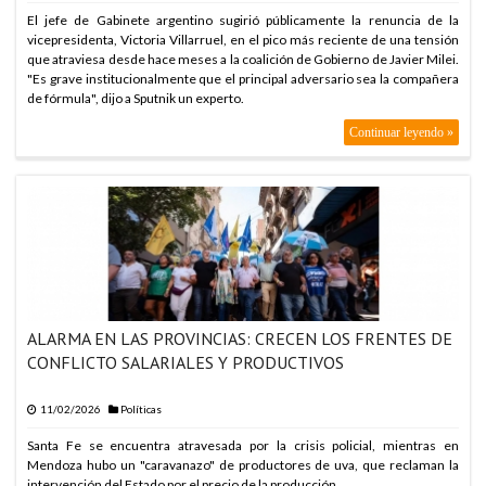
ARABIA SAUDITA, TURQUÍA Y PAKISTÁN FIRMAN PACTO DE
El jefe de Gabinete argentino sugirió públicamente la renuncia de la
DEFENSA
vicepresidenta, Victoria Villarruel, en el pico más reciente de una tensión
ARABIA SAUDITA, TURQUÍA Y PAKISTÁN FIRMAN PACTO DE
que atraviesa desde hace meses a la coalición de Gobierno de Javier Milei.
DEFENSA
"Es grave institucionalmente que el principal adversario sea la compañera
de fórmula", dijo a Sputnik un experto.
ARABIA SAUDITA, TURQUÍA Y PAKISTÁN FIRMAN PACTO DE
DEFENSA
Continuar leyendo »
ARABIA SAUDITA, TURQUÍA Y PAKISTÁN FIRMAN PACTO DE
DEFENSA
ARABIA SAUDITA, TURQUÍA Y PAKISTÁN FIRMAN PACTO DE
DEFENSA
ARABIA SAUDITA, TURQUÍA Y PAKISTÁN FIRMAN PACTO DE
DEFENSA
ARABIA SAUDITA, TURQUÍA Y PAKISTÁN FIRMAN PACTO DE
DEFENSA
ALARMA EN LAS PROVINCIAS: CRECEN LOS FRENTES DE
ARABIA SAUDITA, TURQUÍA Y PAKISTÁN FIRMAN PACTO DE
CONFLICTO SALARIALES Y PRODUCTIVOS
DEFENSA
ARABIA SAUDITA, TURQUÍA Y PAKISTÁN FIRMAN PACTO DE
11/02/2026
Políticas
DEFENSA
Santa Fe se encuentra atravesada por la crisis policial, mientras en
ARABIA SAUDITA, TURQUÍA Y PAKISTÁN FIRMAN PACTO DE
Mendoza hubo un "caravanazo" de productores de uva, que reclaman la
DEFENSA
intervención del Estado por el precio de la producción.