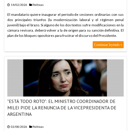
DEFENSA
14/02/2026
Políticas
ARABIA SAUDITA, TURQUÍA Y PAKISTÁN FIRMAN PACTO DE
El mandatario quiere inaugurar el período de sesiones ordinarias con sus
DEFENSA
dos principales triunfos (la modernización laboral y el régimen penal
ARABIA SAUDITA, TURQUÍA Y PAKISTÁN FIRMAN PACTO DE
juvenil) bajo el brazo. Si alguno de los dos textos sufre modificaciones en la
DEFENSA
cámara revisora, deberá volver a la de origen para su sanción definitiva. El
plan de los bloques opositores para frustrar el discurso del Presidente.
ARABIA SAUDITA, TURQUÍA Y PAKISTÁN FIRMAN PACTO DE
DEFENSA
Continuar leyendo »
ARABIA SAUDITA, TURQUÍA Y PAKISTÁN FIRMAN PACTO DE
DEFENSA
ARABIA SAUDITA, TURQUÍA Y PAKISTÁN FIRMAN PACTO DE
DEFENSA
ARABIA SAUDITA, TURQUÍA Y PAKISTÁN FIRMAN PACTO DE
DEFENSA
ARABIA SAUDITA, TURQUÍA Y PAKISTÁN FIRMAN PACTO DE
DEFENSA
"ESTÁ TODO ROTO": EL MINISTRO COORDINADOR DE
ARABIA SAUDITA, TURQUÍA Y PAKISTÁN FIRMAN PACTO DE
MILEI PIDE LA RENUNCIA DE LA VICEPRESIDENTA DE
DEFENSA
ARGENTINA
ARABIA SAUDITA, TURQUÍA Y PAKISTÁN FIRMAN PACTO DE
DEFENSA
02/08/2026
Políticas