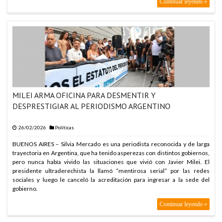
Continuar leyendo »
DEFENSA
ARABIA SAUDITA, TURQUÍA Y PAKISTÁN FIRMAN PACTO DE
DEFENSA
ARABIA SAUDITA, TURQUÍA Y PAKISTÁN FIRMAN PACTO DE
DEFENSA
ARABIA SAUDITA, TURQUÍA Y PAKISTÁN FIRMAN PACTO DE
DEFENSA
ARABIA SAUDITA, TURQUÍA Y PAKISTÁN FIRMAN PACTO DE
DEFENSA
MILEI ARMA OFICINA PARA DESMENTIR Y
DESPRESTIGIAR AL PERIODISMO ARGENTINO
ARABIA SAUDITA, TURQUÍA Y PAKISTÁN FIRMAN PACTO DE
DEFENSA
26/02/2026
Políticas
ARABIA SAUDITA, TURQUÍA Y PAKISTÁN FIRMAN PACTO DE
DEFENSA
BUENOS AIRES – Silvia Mercado es una periodista reconocida y de larga
trayectoria en Argentina, que ha tenido asperezas con distintos gobiernos,
ARABIA SAUDITA, TURQUÍA Y PAKISTÁN FIRMAN PACTO DE
pero nunca había vivido las situaciones que vivió con Javier Milei. El
DEFENSA
presidente ultraderechista la llamó “mentirosa serial” por las redes
ARABIA SAUDITA, TURQUÍA Y PAKISTÁN FIRMAN PACTO DE
sociales y luego le canceló la acreditación para ingresar a la sede del
DEFENSA
gobierno.
ARABIA SAUDITA, TURQUÍA Y PAKISTÁN FIRMAN PACTO DE
Continuar leyendo »
DEFENSA