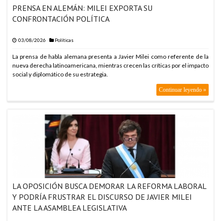
PRENSA EN ALEMÁN: MILEI EXPORTA SU
ARABIA SAUDITA, TURQUÍA Y PAKISTÁN FIRMAN PACTO DE
CONFRONTACIÓN POLÍTICA
DEFENSA
ARABIA SAUDITA, TURQUÍA Y PAKISTÁN FIRMAN PACTO DE
03/08/2026
Políticas
DEFENSA
La prensa de habla alemana presenta a Javier Milei como referente de la
ARABIA SAUDITA, TURQUÍA Y PAKISTÁN FIRMAN PACTO DE
nueva derecha latinoamericana, mientras crecen las críticas por el impacto
DEFENSA
social y diplomático de su estrategia.
ARABIA SAUDITA, TURQUÍA Y PAKISTÁN FIRMAN PACTO DE
DEFENSA
Continuar leyendo »
ARABIA SAUDITA, TURQUÍA Y PAKISTÁN FIRMAN PACTO DE
DEFENSA
ARABIA SAUDITA, TURQUÍA Y PAKISTÁN FIRMAN PACTO DE
DEFENSA
ARABIA SAUDITA, TURQUÍA Y PAKISTÁN FIRMAN PACTO DE
DEFENSA
ARABIA SAUDITA, TURQUÍA Y PAKISTÁN FIRMAN PACTO DE
DEFENSA
LA OPOSICIÓN BUSCA DEMORAR LA REFORMA LABORAL
ARABIA SAUDITA, TURQUÍA Y PAKISTÁN FIRMAN PACTO DE
Y PODRÍA FRUSTRAR EL DISCURSO DE JAVIER MILEI
DEFENSA
ANTE LA ASAMBLEA LEGISLATIVA
ARABIA SAUDITA, TURQUÍA Y PAKISTÁN FIRMAN PACTO DE