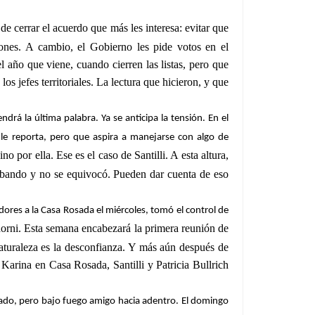
 de cerrar el acuerdo que más les interesa:
evitar que
iones. A cambio, el Gobierno les pide votos en el
 año que viene, cuando cierren las listas, pero que
os jefes territoriales. La lectura que hicieron, y que
rá la última palabra. Ya se anticipa la tensión. En el
ue le reporta, pero que aspira a manejarse con algo de
ino por ella
. Ese es el caso de Santilli. A esta altura,
un bando y no se equivocó. Pueden dar cuenta de eso
adores a la Casa Rosada el miércoles, tomó el control de
rni. Esta semana encabezará la primera reunión de
naturaleza es la desconfianza. Y más aún después de
 Karina en Casa Rosada, Santilli y Patricia Bullrich
orado, pero bajo fuego amigo hacia adentro. El domingo