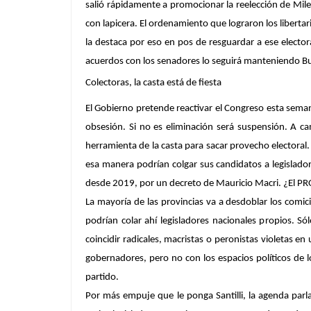
salió rápidamente a promocionar la reelección de Milei
con lapicera.
El ordenamiento que lograron los libertari
la destaca por eso en pos de resguardar a ese electora
acuerdos con los senadores lo seguirá manteniendo Bul
Colectoras, la casta está de fiesta
El Gobierno pretende reactivar el Congreso esta semana 
obsesión. Si no es eliminación será suspensión. A ca
herramienta de la casta para sacar provecho electoral
esa manera podrían colgar sus candidatos a legislado
desde 2019, por un decreto de Mauricio Macri. ¿El PRO
La mayoría de las provincias va a desdoblar los comici
podrían colar ahí legisladores nacionales propios. Sól
coincidir radicales, macristas o peronistas violetas e
gobernadores, pero no con los espacios políticos de lo
partido.
Por más empuje que le ponga Santilli, la agenda parl