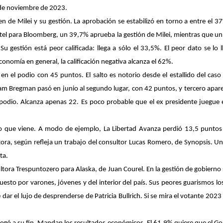
o de noviembre de 2023.
en de Milei y su gestión. La aprobación se estabilizó en torno a entre el 
el para Bloomberg, un 39,7% aprueba la gestión de Milei, mientras que u
Su gestión está peor calificada: llega a sólo el 33,5%. El peor dato se lo
conomía en general, la calificación negativa alcanza el 62%.
a en el podio con 45 puntos. El salto es notorio desde el estallido del ca
am Bregman pasó en junio al segundo lugar, con 42 puntos, y tercero aparece
l podio. Alcanza apenas 22. Es poco probable que el ex presidente juegue
 que viene. A modo de ejemplo, La Libertad Avanza perdió 13,5 puntos e
itora, según refleja un trabajo del consultor Lucas Romero, de Synopsis. U
ta.
sultora Trespuntozero para Alaska, de Juan Courel. En la gestión de gobier
to por varones, jóvenes y del interior del país. Sus peores guarismos l
e dar el lujo de desprenderse de Patricia Bullrich. Si se mira el votante 20