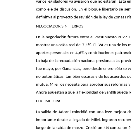
varios legisladores ya avisaron que no estarán. Está en
como eje de discusión. En el bloque libertario se s
definitiva al proyecto de revisión de la ley de Zonas 
NEGOCIADOR SIN FIERROS
En la negociación futura entra el Presupuesto 2027. E
mostrar una caída real del 7,1%. El IVA es una de lo
aportes personales en 4,6% y contribuciones patronale
La baja de la recaudación nacional presiona a las prov
fue mayo, por Ganancias, pero desde enero sólo se v
no automáticas, también escasas y de los acuerdos polít
mutua. Milei los necesita para aprobar sus reformas y 
Ahora apuestan a que la flexibilidad de Santilli pueda r
LEVE MEJORA
La salida de Adorni coincidió con una leve mejora de
importante desde la llegada de Milei, lograron recupera
luego de la caída de marzo. Creció un 4% contra un 