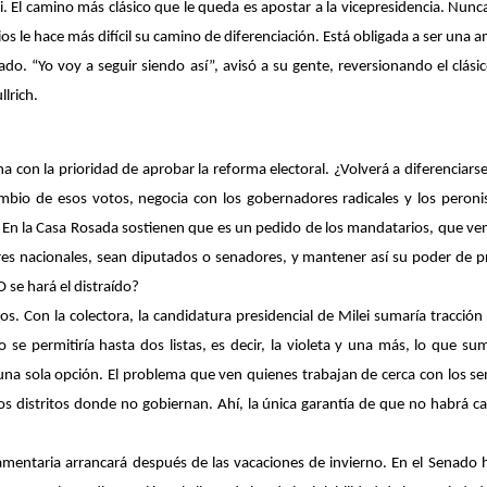
. El camino más clásico que le queda es apostar a la vicepresidencia. Nunc
os le hace más difícil su camino de diferenciación. Está obligada a ser una 
do. “Yo voy a seguir siendo así”, avisó a su gente, reversionando el clási
lrich.
con la prioridad de aprobar la reforma electoral. ¿Volverá a diferenciarse 
mbio de esos votos, negocia con los gobernadores radicales y los peronist
. En la Casa Rosada sostienen que es un pedido de los mandatarios, que ven 
res nacionales, sean diputados o senadores, y mantener así su poder de pr
 se hará el distraído?
os. Con la colectora, la candidatura presidencial de Milei sumaría tracción
o se permitiría hasta dos listas, es decir, la violeta y una más, lo que s
n una sola opción. El problema que ven quienes trabajan de cerca con los s
s distritos donde no gobiernan. Ahí, la única garantía de que no habrá can
amentaria arrancará después de las vacaciones de invierno. En el Senado h