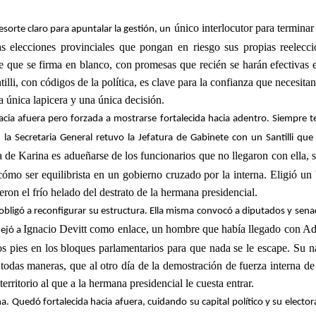
único interlocutor
para terminar
sorte claro para apuntalar la gestión, un
s elecciones provinciales que pongan en riesgo sus propias reelecc
 que se firma en blanco, con promesas que recién se harán efectivas el
li, con códigos de la política, es clave para la confianza que necesitan l
a única lapicera y una única decisión.
cia afuera pero forzada a mostrarse fortalecida hacia adentro. Siempre tend
ial, la Secretaria General retuvo la Jefatura de Gabinete con un Santilli q
a de Karina es adueñarse de los funcionarios que no llegaron con ella, s
 cómo ser equilibrista en un gobierno cruzado por la interna. Eligió 
on el frío helado del destrato de la hermana presidencial.
a obligó a reconfigurar su estructura. Ella misma convocó a diputados y sen
Ignacio Devitt
como enlace, un hombre que había llegado con Ado
dejó a
ios pies en los bloques parlamentarios para que nada se le escape. Su 
e todas maneras, que al otro día de la demostración de fuerza interna de
erritorio al que a la hermana presidencial le cuesta entrar.
a. Quedó fortalecida hacia afuera, cuidando su capital político y su elect