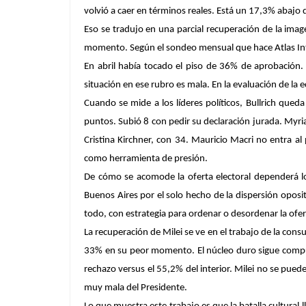
volvió a caer en términos reales. Está un 17,3% abaj
Eso se tradujo en una parcial recuperación de la imag
momento. Según el sondeo mensual que hace Atlas Int
En abril había tocado el piso de 36% de aprobación. 
situación en ese rubro es mala. En la evaluación de la e
Cuando se mide a los líderes políticos, Bullrich qued
puntos. Subió 8 con pedir su declaración jurada. Myri
Cristina Kirchner, con 34. Mauricio Macri no entra a
como herramienta de presión.
De cómo se acomode la oferta electoral dependerá lo
Buenos Aires por el solo hecho de la dispersión opos
todo, con estrategia para ordenar o desordenar la ofer
La recuperación de Milei se ve en el trabajo de la con
33% en su peor momento. El núcleo duro sigue compues
rechazo versus el 55,2% del interior. Milei no se pued
muy mala del Presidente.