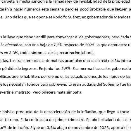
 carpeta la media sanción a la llamada ley de inviolabilidad de la propiedad p
entarán a hacer números esta semana pero es poco probable que lleguen 
Frías. Uno de los que se opone es Rodolfo Suárez, ex gobernador de Mendoza
s la llave que tiene Santilli para convencer a los gobernadores, pero cada
s más afectados, con una baja de 7,2% respecto de 2025, lo que demuestra
s en 3,3%, todos síntomas de la precarización laboral.
incias. Las transferencias automáticas acumulan una caída real del 3% inter
e pérdida de ingresos. En junio fue 5,9%. Esa merma hace a los gobernado
icos que le habiliten, por ejemplo, las actualizaciones de los flujos de la
ellos necesitan fondos para sobrevivir. La gran audacia del Gobierno fue h
evertir el maltrato. Pero billetera mata simpatía.
 bolsillo producto de la desaceleración de la inflación, que llegó a toc
r terreno. Es la contracara del primer trimestre. En abril el salario de los
2,6% de inflación. Sigue un 3,5% abajo de noviembre de 2023, aportó el e