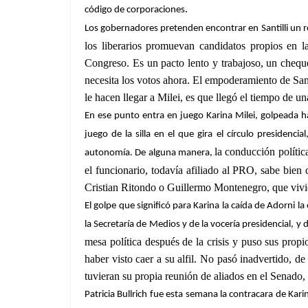
.
código de corporaciones
Los gobernadores pretenden encontrar en Santilli un re
los liberarios promuevan candidatos propios
en la
Congreso. Es un pacto lento y trabajoso, un cheque
necesita los votos ahora. El empoderamiento de Santil
le hacen llegar a Milei, es que
llegó el tiempo de un
En ese punto entra en juego Karina Milei, golpeada ha
juego de la silla en el que gira el círculo presidenc
la conducción polític
autonomía. De alguna manera,
el funcionario, todavía afiliado al PRO, sabe bien
Cristian Ritondo o Guillermo Montenegro, que vivier
El golpe que significó para Karina la caída de Adorni l
la Secretaría de Medios y de la vocería presidencial, y 
mesa política después de la crisis y puso sus prop
haber visto caer a su alfil. No pasó inadvertido, d
tuvieran su propia reunión de aliados en el Senado, t
Patricia Bullrich
fue esta semana la contracara de Karin