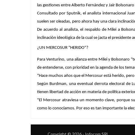
las gestiones entre Alberto Fernández y Jair Bolsonaro 
Consultado por Sputnik, el analista internacional Jua
suelen ser oleadas, pero ahora hay una clara inclinació
De acuerdo al analista, el respaldo de Milei a Bolso
inclinación ideológica de la cual se jacta el presidente 
¿UN MERCOSUR "HERIDO"?
Para Venturino, una alianza entre Milei y Bolsonaro "t
de entenderse, con prioridad en la agenda de los tema
"Hace muchos años que el Mercosur está herido, pero p
Según Burdman, una eventual derrota electoral de Lu
tienen libertad de acción en materia de política exter
"El Mercosur atraviesa un momento clave, porque sus
como lo conocíamos. Por eso es tan importante la elecc
Copyright © 2026 - Infocom SRL