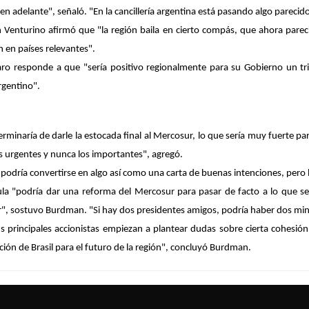
en adelante", señaló. "En la cancillería argentina está pasando algo parecido
n Venturino afirmó que "la región baila en cierto compás, que
ahora pareci
n en países relevantes".
naro responde a que "
sería positivo regionalmente para su Gobierno un tr
argentino".
erminaría de darle la estocada final al Mercosur, lo que sería muy fuerte pa
s urgentes y nunca los importantes", agregó.
odría convertirse en algo así como una carta de buenas intenciones, pero la
la "podría dar una reforma del Mercosur para pasar de facto a lo que s
ior", sostuvo Burdman. "Si hay dos presidentes amigos, podría haber dos mi
 principales accionistas empiezan a plantear dudas sobre cierta cohesión
ión de Brasil para el futuro de la región", concluyó Burdman.