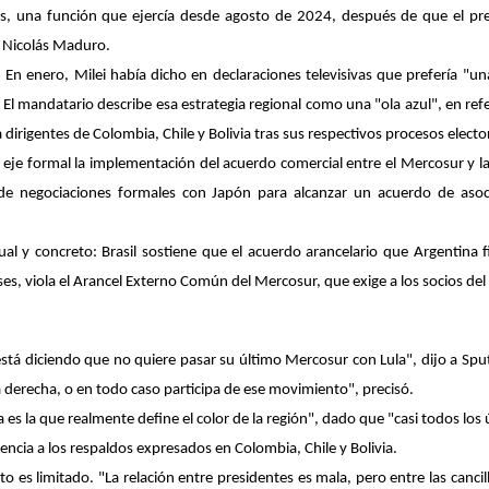
, una función que ejercía desde agosto de 2024, después de que el pres
a Nicolás Maduro.
En enero, Milei había dicho en declaraciones televisivas que prefería "
un
s. El mandatario describe esa estrategia regional como una "ola azul", en re
a dirigentes de Colombia, Chile y Bolivia tras sus respectivos procesos electo
 eje formal la implementación del acuerdo comercial entre el Mercosur y 
 de negociaciones formales con Japón para alcanzar un acuerdo de aso
tual y concreto: Brasil sostiene que el acuerdo arancelario que Argentin
ses
, viola el Arancel Externo Común del Mercosur, que exige a los socios del
está diciendo que no quiere pasar su último Mercosur con Lula", dijo a Sput
eva derecha, o en todo caso participa de ese movimiento", precisó.
a es la que realmente define el color de la región", dado que "casi todos lo
rencia a los respaldos expresados en Colombia, Chile y Bolivia.
to es limitado
. "La relación entre presidentes es mala, pero entre las canc