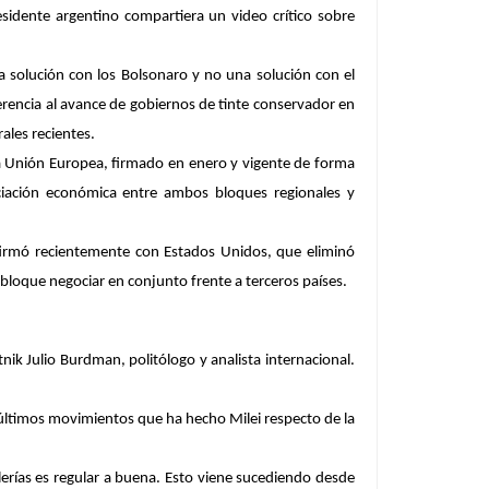
idente argentino compartiera un video crítico sobre
a solución con los Bolsonaro y no una solución con el
ferencia al avance de gobiernos de tinte conservador en
rales recientes.
la Unión Europea, firmado en enero y vigente de forma
ciación económica entre ambos bloques regionales y
a firmó recientemente con Estados Unidos, que
eliminó
 bloque negociar en conjunto frente a terceros países.
nik Julio Burdman, politólogo y analista internacional.
s últimos movimientos que ha hecho Milei respecto de la
illerías es regular a buena. Esto viene sucediendo desde