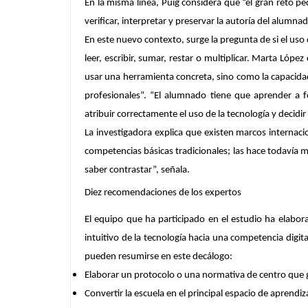
En la misma línea, Puig considera que “el gran reto p
verificar, interpretar y preservar la autoría del alumnad
En este nuevo contexto, surge la pregunta de si el uso
leer, escribir, sumar, restar o multiplicar. Marta López
usar una herramienta concreta, sino como la capacidad
profesionales”. “El alumnado tiene que aprender a f
atribuir correctamente el uso de la tecnología y decidi
La investigadora explica que existen
marcos internaci
competencias básicas tradicionales; las hace todavía má
saber contrastar”, señala.
Diez recomendaciones de los expertos
El equipo que ha participado en el estudio ha elabo
intuitivo de la tecnología hacia una competencia dig
pueden resumirse en este decálogo:
Elaborar un protocolo o una normativa de centro que g
Convertir la escuela en el principal espacio de aprendiza