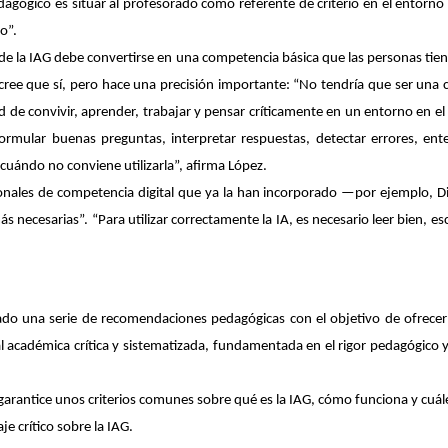
edagógico es situar al profesorado como
referente de criterio en el entorno 
o”.
 de la IAG debe convertirse en una competencia básica que las personas tie
 cree que sí, pero hace
una precisión importante
: “No tendría que ser una
 de convivir, aprender, trabajar y pensar críticamente en un entorno en el 
ormular buenas preguntas, interpretar respuestas, detectar errores, ente
r cuándo no conviene utilizarla”, afirma López.
onales
de competencia digital que ya la han incorporado —por ejemplo, 
s necesarias”. “Para utilizar correctamente la IA, es necesario leer bien, es
rado una serie de recomendaciones pedagógicas con el objetivo de ofrec
ital académica crítica y sistematizada, fundamentada en el rigor pedagógi
arantice unos criterios comunes sobre qué es la IAG, cómo funciona y cuále
je crítico sobre la IAG.