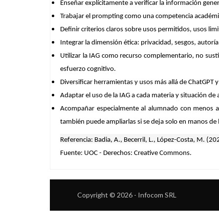
Enseñar explícitamente a verificar la información gene
Trabajar el
prompting
como una competencia académica.
Definir criterios claros sobre usos permitidos, usos l
Integrar la dimensión ética: privacidad, sesgos, autorí
Utilizar la IAG como recurso complementario, no sustit
esfuerzo cognitivo.
Diversificar herramientas y usos más allá de ChatGPT y
Adaptar el uso de la IAG a cada materia y situación de 
Acompañar especialmente al alumnado con menos auto
también puede ampliarlas si se deja solo en manos de la
Referencia:
Badia, A., Becerril, L., López-Costa, M. (20
Fuente:
UOC -
Derechos:
Creative Commons.
Copyright © 2026 - Infocom SRL