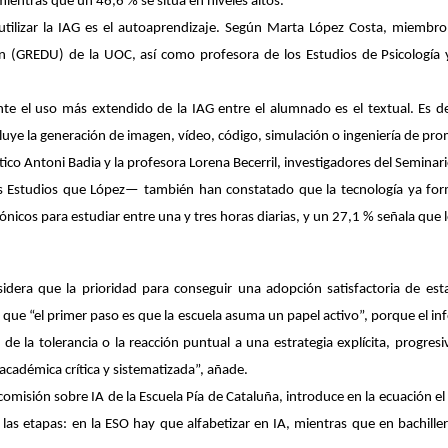
ientras que un 46,6 % se sitúa en niveles altos.
utilizar la IAG es el autoaprendizaje. Según
Marta López Costa
, miembro 
n (GREDU) de la UOC, así como profesora de los Estudios de Psicología y 
nte
el uso más extendido de la IAG entre el alumnado es el textual. Es de
uye la generación de imagen, vídeo, código, simulación o ingeniería de
pro
ico Antoni Badia y la profesora Lorena Becerril, investigadores del Semina
os Estudios que López— también han constatado que
la tecnología ya fo
rónicos para estudiar entre una y tres horas diarias, y un 27,1 % señala que l
onsidera que la prioridad para conseguir una adopción satisfactoria de es
a que “el primer paso es que la escuela asuma un papel activo”, porque el in
r de la tolerancia o la reacción puntual a una estrategia explícita, progre
 académica crítica y sistematizada”, añade.
 comisión sobre IA de la Escuela Pía de Cataluña, introduce en la ecuación el
las etapas: en la ESO hay que alfabetizar en IA, mientras que en bachiller