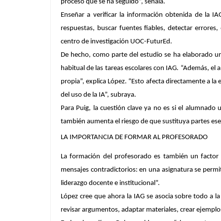
proceso que se ha seguido”, señala.
Enseñar a verificar la información
obtenida de la IAG
respuestas, buscar fuentes fiables, detectar errores
centro de investigación UOC-FuturEd.
De hecho, como parte del estudio se ha elaborado un
habitual de las tareas escolares con IAG
. “Además, el 
propia”, explica López. “Esto afecta directamente a la 
del uso de la IA”, subraya.
Para Puig, la cuestión clave ya no es si el alumnado 
también aumenta el riesgo de que sustituya partes esen
LA IMPORTANCIA DE FORMAR AL PROFESORADO
La formación del profesorado es también un factor i
mensajes contradictorios: en una asignatura se permiti
liderazgo docente e institucional”.
López cree que ahora la IAG se asocia sobre todo a l
revisar argumentos, adaptar materiales, crear ejemplos