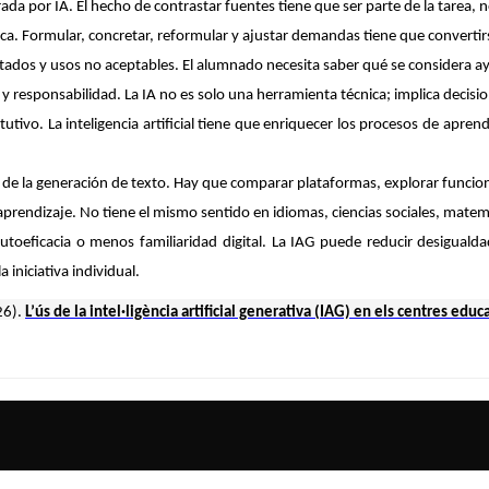
rada por IA. El hecho de contrastar fuentes tiene que ser parte de la tarea
 Formular, concretar, reformular y ajustar demandas tiene que convertirs
imitados y usos no aceptables. El alumnado necesita saber qué se considera a
a y responsabilidad. La IA no es solo una herramienta técnica; implica decisi
utivo. La inteligencia artificial tiene que enriquecer los procesos de apren
 de la generación de texto. Hay que comparar plataformas, explorar funciones
aprendizaje. No tiene el mismo sentido en idiomas, ciencias sociales, matemá
eficacia o menos familiaridad digital. La IAG puede reducir desigual
 iniciativa individual.
26).
L’ús de la intel·ligència artificial generativa (IAG) en els centres educ