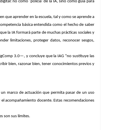
digital
: no como ‘policía’ de la IA, sino como guía para
nen que aprender en la escuela, tal y como se aprende a
 competencia básica entendida como el hecho de saber
que la IA formará parte de muchas prácticas sociales y
nder limitaciones, proteger datos, reconocer sesgos,
DigComp 3.0—, y concluye que la IAG
“no sustituye las
cribir bien, razonar bien, tener conocimientos previos y
er un marco de actuación que permita pasar de un uso
co y el acompañamiento docente. Estas recomendaciones
s son sus límites.