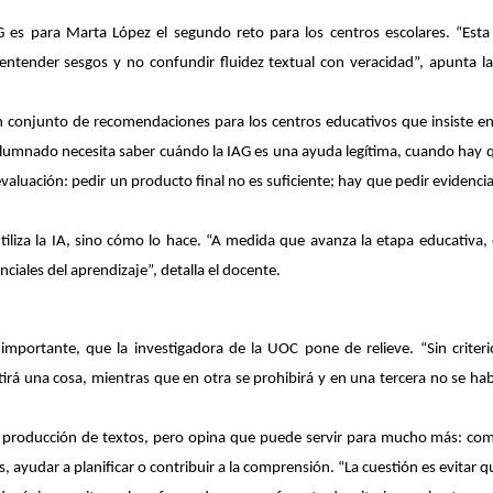
 es para Marta López el segundo reto para los centros escolares. “Esta
, entender sesgos y no confundir fluidez textual con veracidad”, apunta l
 conjunto de recomendaciones para los centros educativos que insiste en 
alumnado necesita saber cuándo la IAG es una ayuda legítima, cuando hay qu
evaluación: pedir un producto final no es suficiente; hay que pedir evidencias
utiliza la IA, sino cómo lo hace. “A medida que avanza la etapa educativa,
ciales del aprendizaje”, detalla el docente.
mportante, que la investigadora de la UOC pone de relieve. “Sin criter
rá una cosa, mientras que en otra se prohibirá y en una tercera no se habl
a producción de textos, pero opina que
puede servir para mucho más: comp
, ayudar a planificar o contribuir a la comprensión. “La cuestión es evitar 