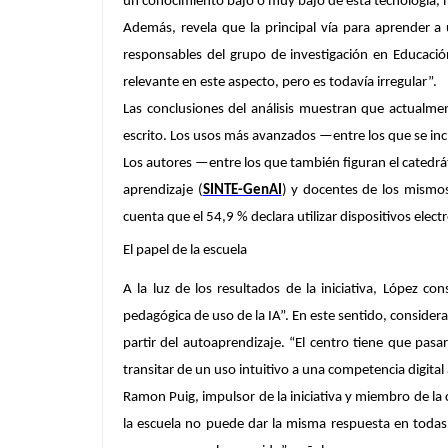
un conocimiento bajo o muy bajo de esta tecnología, m
Además, revela que la principal vía para aprender a 
responsables del grupo de investigación en Educació
relevante en este aspecto, pero es todavía irregular”.
Las conclusiones del análisis muestran que actualme
escrito
. Los usos más avanzados —entre los que se incl
Los autores —entre los que también figuran el catedrát
aprendizaje (
SINTE-GenAI
) y docentes de los mism
cuenta que el 54,9 % declara utilizar dispositivos elect
El papel de la escuela
A la luz de los resultados de la iniciativa, López c
pedagógica de uso de la IA”
. En este sentido, consider
partir del autoaprendizaje. “El centro tiene que pasa
transitar de un uso intuitivo a una competencia digital
Ramon Puig
, impulsor de la iniciativa y miembro de la
la escuela no puede dar la misma respuesta en todas 