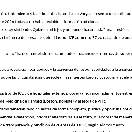
ción, tratamiento y fallecimiento, la familia de Vargas presentó una solicit
e 2026 todavía no había recibido información adicional.
e estoy sintiendo. Quiero a mi hijo, y no puedo hacer nada”, manifestó su
 el número de personas detenidas por ICE aumentó 77 %, pasando de unas
ión Trump “ha desmantelado los ya limitados mecanismos internos de super
da de reparación por abusos y la exigencia de responsabilidades a la agencia 
 sobre las circunstancias que rodean las muertes bajo su custodia, y suele 
egistros de ICE y de hospitales externos, observamos incumplimientos estr
d de Medicina de Harvard (Boston, noreste) y asesora de PHR.
tistas deberían rendir cuentas de forma completa, pública y oportuna por c
tidas a detención, priorizar alternativas a ese trato, y “abordar de maner
as de transparencia y rendición de cuentas del DHS”, según el documento.