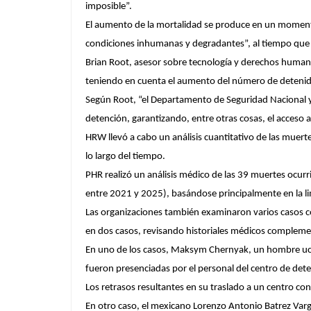
imposible”.
El aumento de la mortalidad se produce en un momento
condiciones inhumanas y degradantes”, al tiempo que
Brian Root, asesor sobre tecnología y derechos humano
teniendo en cuenta el aumento del número de detenid
Según Root, “el Departamento de Seguridad Nacional y
detención, garantizando, entre otras cosas, el acceso
HRW llevó a cabo un análisis cuantitativo de las muert
lo largo del tiempo.
PHR realizó un análisis médico de las 39 muertes ocur
entre 2021 y 2025), basándose principalmente en la l
Las organizaciones también examinaron varios casos co
en dos casos, revisando historiales médicos compleme
En uno de los casos, Maksym Chernyak, un hombre ucra
fueron presenciadas por el personal del centro de dete
Los retrasos resultantes en su traslado a un centro c
En otro caso, el mexicano Lorenzo Antonio Batrez Varg