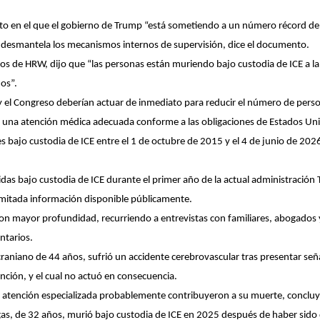
 en el que el gobierno de Trump “está sometiendo a un número récord de in
 desmantela los mecanismos internos de supervisión, dice el documento.
s de HRW, dijo que “las personas están muriendo bajo custodia de ICE a la
os”.
 el Congreso deberían actuar de inmediato para reducir el número de perso
 a una atención médica adecuada conforme a las obligaciones de Estados Un
es bajo custodia de ICE entre el 1 de octubre de 2015 y el 4 de junio de 202
ridas bajo custodia de ICE durante el primer año de la actual administraci
imitada información disponible públicamente.
n mayor profundidad, recurriendo a entrevistas con familiares, abogados y
ntarios.
niano de 44 años, sufrió un accidente cerebrovascular tras presentar se
nción, y el cual no actuó en consecuencia.
on atención especializada probablemente contribuyeron a su muerte, concluy
as, de 32 años, murió bajo custodia de ICE en 2025 después de haber sido 