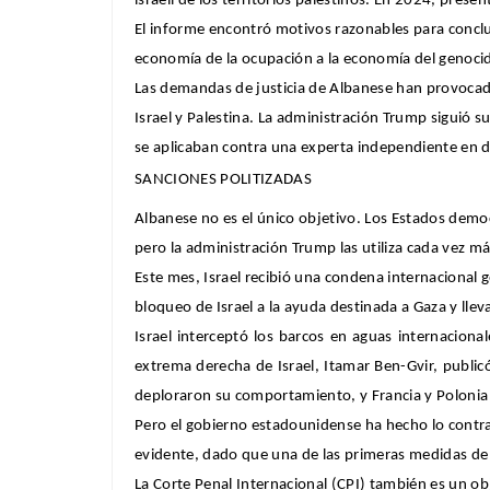
israelí de los territorios palestinos. En 2024, pr
El informe encontró motivos razonables para conclu
economía de la ocupación a la economía del genocid
Las demandas de justicia de Albanese han provocado u
Israel y Palestina. La administración Trump siguió 
se aplicaban contra una experta independiente en
SANCIONES POLITIZADAS
Albanese no es el único objetivo. Los Estados demo
pero la administración Trump las utiliza cada vez
Este mes, Israel recibió una condena internacional ge
bloqueo de Israel a la ayuda destinada a Gaza y llev
Israel interceptó los barcos en aguas internacion
extrema derecha de Israel, Itamar Ben-Gvir, public
deploraron su comportamiento, y Francia y Polonia l
Pero el gobierno estadounidense ha hecho lo contrari
evidente, dado que una de las primeras medidas de Tr
La Corte Penal Internacional (CPI) también es un ob