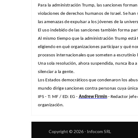
Para la administración Trump, las sanciones forman 
violaciones de derechos humanos de Israel. Se han s
las amenazas de expulsar a los jóvenes de la universi
El uso indebido de las sanciones también forma part
Al mismo tiempo que la administración Trump está te
eligiendo en qué organizaciones participar y qué no
procesos internacionales que someten a escrutinio
Una sola resolución, ahora suspendida, nunca iba a 
silenciar a la gente.
Los Estados democráticos que condenaron los abusos
mundo dirige sanciones contra personas cuya única 
IPS -
T: MF / ED: EG
-
Andrew Firmin
-
R
edactor jefe 
organización.
Copyright © 2026 - Infocom SRL