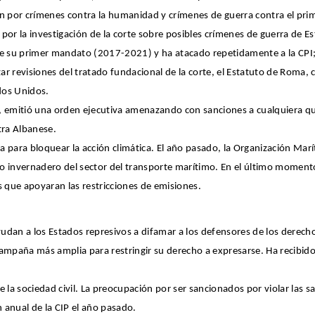
n por crímenes contra la humanidad y crímenes de guerra contra el prime
a por la investigación de la corte sobre posibles crímenes de guerra de 
te su primer mandato (2017-2021) y ha atacado repetidamente a la CPI;
 revisiones del tratado fundacional de la corte, el Estatuto de Roma, c
dos Unidos.
 emitió una orden ejecutiva amenazando con sanciones a cualquiera que p
tra Albanese.
para bloquear la acción climática. El año pasado, la Organización Marí
cto invernadero del sector del transporte marítimo. En el último momen
que apoyaran las restricciones de emisiones.
yudan a los Estados represivos a difamar a los defensores de los derech
ampaña más amplia para restringir su derecho a expresarse. Ha recibid
 la sociedad civil. La preocupación por ser sancionados por violar las
 anual de la CIP el año pasado.