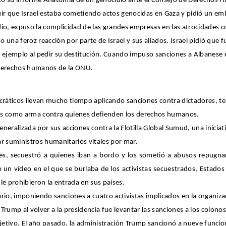
esentó su informe Anatomía de un genocidio ante el Consejo de Derechos
ir que Israel estaba cometiendo actos genocidas en Gaza y pidió un em
io, expuso la complicidad de las grandes empresas en las atrocidades 
na feroz reacción por parte de Israel y sus aliados. Israel pidió que fue
su ejemplo al pedir su destitución. Cuando impuso sanciones a Albanese e
 derechos humanos de la ONU.
cráticos llevan mucho tiempo aplicando sanciones contra dictadores, te
 más como arma contra quienes defienden los derechos humanos.
neralizada por sus acciones contra la Flotilla Global Sumud, una iniciativ
ar suministros humanitarios vitales por mar.
ales, secuestró a quienes iban a bordo y los sometió a abusos repugn
ó un vídeo en el que se burlaba de los activistas secuestrados, Estado
e prohibieron la entrada en sus países.
o, imponiendo sanciones a cuatro activistas implicados en la organización
ump al volver a la presidencia fue levantar las sanciones a los colonos 
jetivo. El año pasado, la administración Trump sancionó a nueve funcio