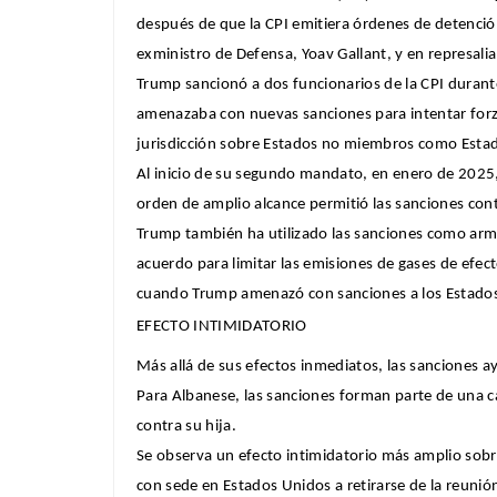
después de que la CPI emitiera órdenes de detenció
exministro de Defensa, Yoav Gallant, y en represali
Trump sancionó a dos funcionarios de la CPI duran
amenazaba con nuevas sanciones para intentar forzar
jurisdicción sobre Estados no miembros como Esta
Al inicio de su segundo mandato, en enero de 2025,
orden de amplio alcance permitió las sanciones con
Trump también ha utilizado las sanciones como arma 
acuerdo para limitar las emisiones de gases de efe
cuando Trump amenazó con sanciones a los Estados 
EFECTO INTIMIDATORIO
Más allá de sus efectos inmediatos, las sanciones a
Para Albanese, las sanciones forman parte de una c
contra su hija.
Se observa un efecto intimidatorio más amplio sobre
con sede en Estados Unidos a retirarse de la reunión