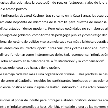
tos discrecionales; la aceptación de regalos fastuosos, viajes de lujo y
pio acceso político.
timillonarias de Jared Kushner tras su cargo en la Casa Blanca, los acuerd
amiento nepotista de miembros de la familia para puestos de inmensa i
política estadounidense moderna. Pero estos escándalos no son abusos a
omo lógica de gobierno, como forma de pedagogía pública y como rasgo defin
ional del escándalo político y se asemeja cada vez más a la lógica operati
acuerdos con insurrectos, oportunistas corruptos y otros aliados de Trump
dinero funcionan como instrumentos de lealtad, recompensa, intimidación y p
e robo envuelto en la palabrería de la ‘militarización’ y la ‘compensación’
s cualquier cosa que haga, y tiene razón».
e asemeja cada vez más a una organización criminal. Tales prácticas se bas
e enero al Capitolio, incluidos los participantes implicados en agresione
lencia política en una insignia de lealtad, indicando que los actos cometi
siones al poder de indulto para proteger a aliados políticos, donantes aca
tra el indulto concedido a Ross Ulbricht, vinculado a una de las mayores o