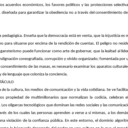
 los acuerdos económicos, los favores políticos y las protecciones selecti
o, diseñada para garantizar la obediencia no a través del consentimiento d
a pedagógica. Enseña que la democracia está en venta, que la injusticia es 
 para situarse por encima de la rendición de cuentas. El peligro no reside s
gansterismo puede funcionar como arte de gobernar, que la lealtad al líder 
ndignación coreografiada, corrupción y olvido organizado; fomentada por 
consentimiento de las masas, es necesario examinar los aparatos culturale
 de lenguaje que coloniza la conciencia.
CTÁCULO
de la cultura, los medios de comunicación y la vida cotidiana. Se ve facilit
icos propiedad de multimillonarios que normalizan la codicia, celebran e
Los oligarcas tecnológicos que dominan las redes sociales y las comunicaci
vés de los cuales las personas aprenden a verse a sí mismas, a los demás y
a violación de la confianza pública. En este entorno, el dominio algorítm