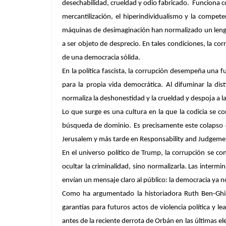
desechabilidad, crueldad y odio fabricado. Funciona com
mercantilización, el hiperindividualismo y la compet
máquinas de desimaginación han normalizado un lenguaj
a ser objeto de desprecio. En tales condiciones, la co
de una democracia sólida.
En la política fascista, la corrupción desempeña una f
para la propia vida democrática. Al difuminar la dist
normaliza la deshonestidad y la crueldad y despoja a la
Lo que surge es una cultura en la que la codicia se c
búsqueda de dominio. Es precisamente este colapso 
Jerusalem
y más tarde en
Responsability and Judgeme
En el universo político de Trump, la corrupción se c
ocultar la criminalidad, sino normalizarla. Las intermi
envían un mensaje claro al público: la democracia ya 
Como ha argumentado la historiadora Ruth Ben-Ghi
garantías para futuros actos de violencia política y l
antes de la reciente derrota de Orbán en las últimas el