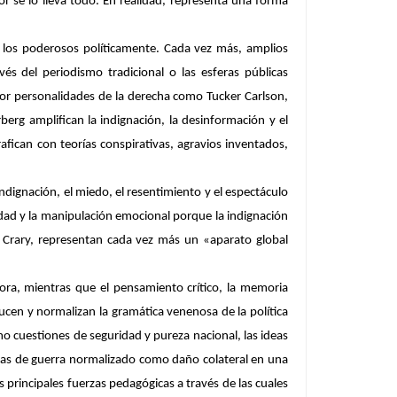
r se lo lleva todo. En realidad, representa una forma
 los poderosos políticamente. Cada vez más, amplios
vés del periodismo tradicional o las esferas públicas
r personalidades de la derecha como Tucker Carlson,
rg amplifican la indignación, la desinformación y el
afican con teorías conspirativas, agravios inventados,
dignación, el miedo, el resentimiento y el espectáculo
idad y la manipulación emocional porque la indignación
an Crary, representan cada vez más un «aparato global
ora, mientras que el pensamiento crítico, la memoria
ucen y normalizan la gramática venenosa de la política
omo cuestiones de seguridad y pureza nacional, las ideas
 zonas de guerra normalizado como daño colateral en una
as principales fuerzas pedagógicas a través de las cuales