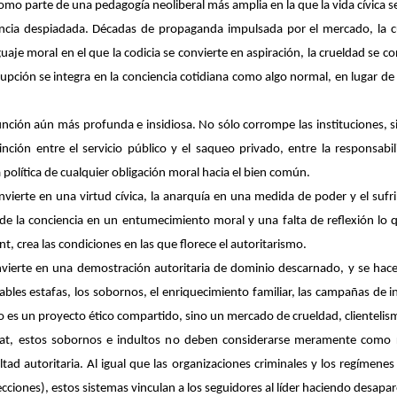
o parte de una pedagogía neoliberal más amplia en la que la vida cívica se 
encia despiadada. Décadas de propaganda impulsada por el mercado, la cult
e moral en el que la codicia se convierte en aspiración, la crueldad se co
rrupción se integra en la conciencia cotidiana como algo normal, en lugar d
unción aún más profunda e insidiosa. No sólo corrompe las instituciones, sin
inción entre el servicio público y el saqueo privado, entre la responsabil
 política de cualquier obligación moral hacia el bien común.
onvierte en una virtud cívica, la anarquía en una medida de poder y el su
de la conciencia en un entumecimiento moral y una falta de reflexión 
nt
, crea las condiciones en las que florece el autoritarismo.
onvierte en una demostración autoritaria de dominio descarnado, y se hace
nables estafas, los sobornos, el enriquecimiento familiar, las campañas de in
no es un proyecto ético compartido, sino un mercado de crueldad, clientelis
at, estos sobornos e indultos no deben considerarse meramente como 
ealtad autoritaria. Al igual que las organizaciones criminales y los regímen
ecciones), estos sistemas vinculan a los seguidores al líder haciendo desap