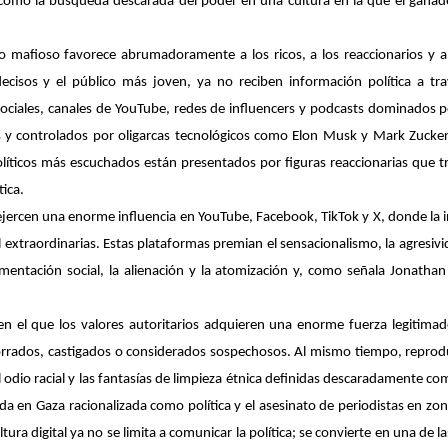
 como la búsqueda descarada del poder en una cultura en la que el ganado
o mafioso favorece abrumadoramente a los ricos, a los reaccionarios y a
ecisos y el público más joven, ya no reciben información política a tra
sociales, canales de YouTube, redes de
influencers
y
podcasts
dominados po
 y controlados por oligarcas tecnológicos como Elon Musk y Mark Zuckerbe
líticos más escuchados están presentados por figuras reaccionarias que tr
ica.
ejercen una enorme influencia en YouTube, Facebook, TikTok y X, donde la in
 extraordinarias. Estas plataformas premian el sensacionalismo, la agresiv
gmentación social, la alienación y la atomización y, como señala Jonath
en el que los valores autoritarios adquieren una enorme fuerza legitimad
 borrados, castigados o considerados sospechosos. Al mismo tiempo, reprod
el odio racial y las fantasías de limpieza étnica definidas descaradamente c
ocida en Gaza racionalizada como política y el asesinato de periodistas en
tura digital ya no se limita a comunicar la política; se convierte en una de l