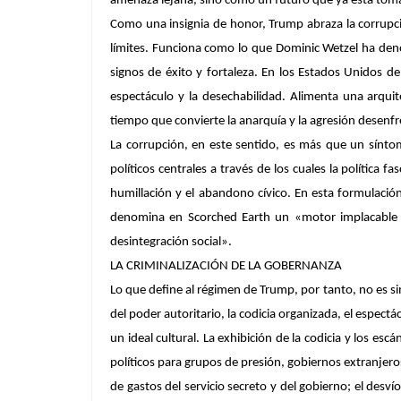
amenaza lejana, sino como un futuro que ya está to
Como una insignia de honor, Trump abraza la corrupci
límites. Funciona como lo que Dominic Wetzel ha deno
signos de éxito y fortaleza. En los Estados Unidos de
espectáculo y la desechabilidad. Alimenta una arquit
tiempo que convierte la anarquía y la agresión desenf
La corrupción, en este sentido, es más que un sínto
políticos centrales a través de los cuales la política 
humillación y el abandono cívico. En esta formulació
denomina en
Scorched Earth
un «motor implacable d
desintegración social».
LA CRIMINALIZACIÓN DE LA GOBERNANZA
Lo que define al régimen de Trump, por tanto, no es si
del poder autoritario, la codicia organizada, el espect
un ideal cultural. La exhibición de la codicia y los e
políticos para grupos de presión, gobiernos extranjer
de gastos del servicio secreto y del gobierno; el de