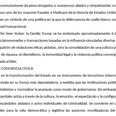
s conmutaciones de pena otorgados a numerosos aliados y simpatizantes con
 por uno de los mayores fraudes a Medicare de la historia de Estados Unid
en un símbolo de una política en la que la delincuencia de cuello blanco n
ad transaccional.
The New Yorker
, la familia Trump se ha embolsado aproximadamente 4.0
criptomonedas y transacciones basadas en la influencia vinculadas directas 
rón de violaciones éticas aisladas, sino la consolidación de una cultura p
 riqueza, el clientelismo, la inmunidad legal y la violencia política conve
da al líder.
A CONCIENCIA CÍVICA
ta en la transformación del Estado en un instrumento de terrorismo interno,
 revela en su forma más depredadora, a medida que las instituciones públic
disidentes y normalizar la anarquía como modo de gobernanza. Sin embargo, 
también actúa a través de la cultura, la emoción, el espectáculo y la configur
escándalos aislados o actos individuales de criminalidad. Se convierte en 
ciales para la vida democrática y legitima las pasiones movilizadoras d