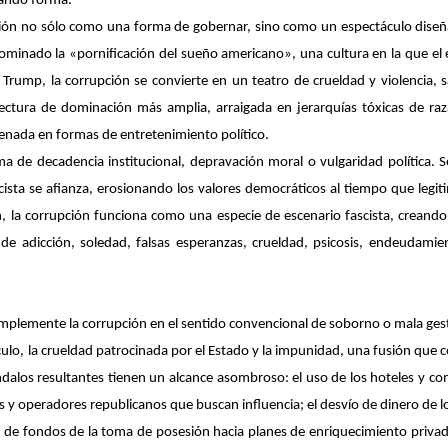
mando forma.
ón no sólo como una forma de gobernar, sino como un espectáculo diseñado 
minado la «pornificación del sueño americano», una cultura en la que el 
 Trump, la corrupción se convierte en un teatro de crueldad y violencia, sa
ectura de dominación más amplia, arraigada en jerarquías tóxicas de raza,
renada en formas de entretenimiento político.
ma de decadencia institucional, depravación moral o vulgaridad política.
fascista se afianza, erosionando los valores democráticos al tiempo que legi
n, la corrupción funciona como una especie de escenario fascista, creand
e adicción, soledad, falsas esperanzas, crueldad, psicosis, endeudamien
mplemente la corrupción en el sentido convencional de soborno o mala gesti
áculo, la crueldad patrocinada por el Estado y la impunidad, una fusión que 
scándalos resultantes tienen un alcance asombroso: el uso de los hoteles y
os y operadores republicanos que buscan influencia; el desvío de dinero de 
svío de fondos de la toma de posesión hacia planes de enriquecimiento priv