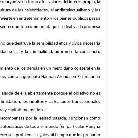
reorganiza en torno a los valores del interés propio, la
ura de las celebridades, el antiintelectualismo y las
nvierte en entretenimiento y los bienes públicos pasan
e ser reconocida como un ataque al ideal y a la promesa
o que destruye la sensibilidad ética y cívica necesaria
idad social y la criminalidad, adormece la conciencia,
frimiento de los demás en un mero daño colateral en la
lo que, como argumentó Hannah Arendt en
Eichmann in
 alarde de ella abiertamente porque el objetivo no es
timidación, los indultos y las lealtades transaccionales
mo y capitalismo mafioso.
recompensas por la lealtad pasada. Funcionan como
es autocráticos de todo el mundo (en particular Hungría
arecer sus problemas legales, al tiempo que los preparan