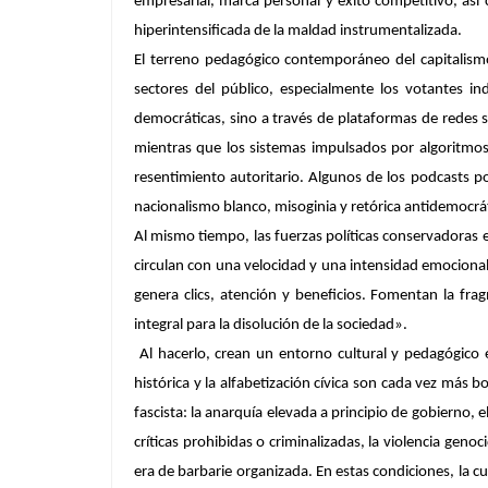
empresarial, marca personal y éxito competitivo, así
hiperintensificada de la maldad instrumentalizada.
El terreno pedagógico contemporáneo del capitalism
sectores del público, especialmente los votantes ind
democráticas, sino a través de plataformas de redes 
mientras que los sistemas impulsados por algoritmos
resentimiento autoritario. Algunos de los podcasts po
nacionalismo blanco, misoginia y retórica antidemocrát
Al mismo tiempo, las fuerzas políticas conservadoras 
circulan con una velocidad y una intensidad emocional
genera clics, atención y beneficios. Fomentan la fra
integral para la disolución de la sociedad».
Al hacerlo, crean un entorno cultural y pedagógico 
histórica y la alfabetización cívica son cada vez más
fascista: la anarquía elevada a principio de gobierno, 
críticas prohibidas o criminalizadas, la violencia gen
era de barbarie organizada. En estas condiciones, la cul