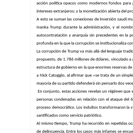
acción política opacos como modernos fondos para gas
intereses extranjeros; y la monetización abierta del pro
A esto se suman las conexiones de inversión saudí mul
Ivanka Trump durante la administración, y el nombr
autocontratación y anarquía sin precedentes en la 
profunda en la que la corrupción se institucionaliza c
La corrupción de Trump va más allá del lenguaje tradic
propuesto, de 1.786 millones de dólares, vinculado a 
estructura de gobierno en la que enormes reservas de 
a Nick Catoggio, al afirmar que «se trata de un simpl
mayoría de su partido defenderá sin pensarlo dos vece
En conjunto, estas acciones revelan un régimen que s
personas condenadas en relación con el ataque del 6 d
proceso democrático. Los indultos transformaron la vio
santificados como servicio patriótico.
Al mismo tiempo, Trump ha recurrido en repetidas oca
de delincuencia. Entre los casos más infames se encuen