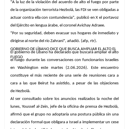
"A la luz de la violación del acuerdo de alto el fuego por parte
de la organización terrorista Hezbolá, las FDI se ven obligadas a
actuar contra ella con contundencia", publicó en X el portavoz
del Ejército en lengua árabe, el coronel Avichay Adraee.
"Por su seguridad, deben evacuar sus hogares de inmediato y
dirigirse al norte del río Zahrani", añadió. (afp, rtr).
GOBIERNO DE LÍBANO DICE QUE BUSCA AMPLIAR EL ALTO EL
El gobierno de Líbano ha declarado que buscará ampliar el alto
FUEGO
el fuego durante las conversaciones con funcionarios israelíes
en Washington este martes (2.06.2026). Este encuentro
constituye el más reciente de una serie de reuniones cara a
cara a las que Beirut ha asistido, a pesar de las objeciones
de Hezbolá.
Al ser consultado sobre los anuncios realizados la noche del
lunes, Youssef al-Zein, jefe de la oficina de prensa de Hezbolá,
afirmó que el grupo no adoptaría una postura pública sin una
declaración formal que obligara a Israel a implementar un cese