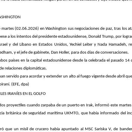
WASHINGTON
 martes (02.06.2026) en Washington sus negociaciones de paz, tras los ataq
ar pese a los intentos del presidente estadounidense, Donald Trump, por logr
rael y del Líbano en Estados Unidos, Yechiel Leiter y Nada Hamadeh, res
am, y el jefe de gabinete, Dan Holler, para dos días de conversaciones.
mbos países en la capital estadounidense desde la celebrada el pasado 14 
de relaciones diplomáticas.
 han servido para acordar y extender un alto al fuego vigente desde abril q
oiraní. (EFE, dpa)
ES IRANÍES EN EL GOLFO
s proyectiles cuando zarpaba de un puerto en Irak, informó este martes (0
a británica de seguridad marítima UKMTO, que había informado del inc
laró que un misil de crucero había apuntado al MSC Sariska V, de band