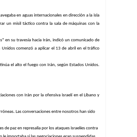
egaba en aguas internacionales en dirección a la isla
ar un misil táctico contra la sala de máquinas con la
s" en su travesía hacia Irán, indicó un comunicado de
nidos comenzó a aplicar el 13 de abril en el tráfico
inúa el alto el fuego con Irán, según Estados Unidos.
iones con Irán por la ofensiva israelí en el Líbano y
 erróneas. Las conversaciones entre nosotros han sido
es de paz en represalia por los ataques israelíes contra
o le importaba si las negociaciones eran suspendidas.