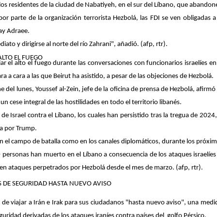
a los residentes de la ciudad de Nabatiyeh, en el sur del Líbano, que abandon
 por parte de la organización terrorista Hezbolá, las FDI se ven obligadas 
hay Adraee.
o y dirigirse al norte del río Zahrani", añadió. (afp, rtr).
ALTO EL FUEGO
ar el alto el fuego durante las conversaciones con funcionarios israelíes 
a a cara a las que Beirut ha asistido, a pesar de las objeciones de Hezbolá.
e del lunes, Youssef al-Zein, jefe de la oficina de prensa de Hezbolá, afir
n cese integral de las hostilidades en todo el territorio libanés.
de Israel contra el Líbano, los cuales han persistido tras la tregua de 2024,
da por Trump.
n el campo de batalla como en los canales diplomáticos, durante los próximo
personas han muerto en el Líbano a consecuencia de los ataques israelíes d
a en ataques perpetrados por Hezbolá desde el mes de marzo. (afp, rtr).
ES DE SEGURIDAD HASTA NUEVO AVISO
de viajar a Irán e Irak para sus ciudadanos "hasta nuevo aviso", una medi
guridad derivadas de los ataques iraníes contra países del golfo Pérsico.