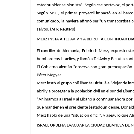
estadounidense-sionista". Según ese portavoz, el port
Según MSC, el primer proyectil impactó en el barco
comunicado, la naviera afirmó ser "un transportista 
salvos. (AFP, Reuters)
MERZ INSTA A TEL AVIV Y A BEIRUT A CONTINUAR D
El canciller de Alemania, Friedrich Merz, expresó e
bombardeos israelíes, y llamó a Tel Aviv y Beirut a cont
El Gobierno alemán "observa con gran preocupación la
Péter Magyar.
Merz instó al grupo chií libanés Hizbulá a "dejar de in
abril y a proteger a la población civil en el sur del Líban
"Animamos a Israel y al Líbano a continuar ahora por 
que mantienen el presidente (estadounidense, Donald) 
Merz habló de una "situación difícil", y aseguró que Ale
ISRAEL ORDENA EVACUAR LA CIUDAD LIBANESA DE 