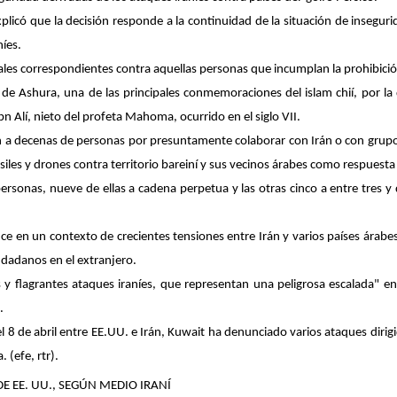
xplicó que la decisión responde a la continuidad de la situación de inseguri
níes.
ales correspondientes contra aquellas personas que incumplan la prohibició
 de Ashura, una de las principales conmemoraciones del islam chií, por la 
bn Alí, nieto del profeta Mahoma, ocurrido en el siglo VII.
n a decenas de personas por presuntamente colaborar con Irán o con grupo
siles y drones contra territorio bareiní y sus vecinos árabes como respuesta 
rsonas, nueve de ellas a cadena perpetua y las otras cinco a entre tres y d
ce en un contexto de crecientes tensiones entre Irán y varios países árabe
iudadanos en el extranjero.
s y flagrantes ataques iraníes, que representan una peligrosa escalada" 
.
l 8 de abril entre EE.UU. e Irán, Kuwait ha denunciado varios ataques dirigid
 (efe, rtr).
E EE. UU., SEGÚN MEDIO IRANÍ