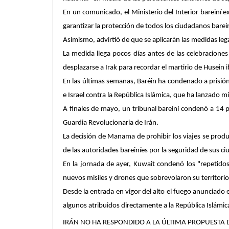
En un comunicado, el Ministerio del Interior bareiní e
garantizar la protección de todos los ciudadanos barei
Asimismo, advirtió de que se aplicarán las medidas leg
La medida llega pocos días antes de las celebraciones
desplazarse a Irak para recordar el martirio de Husein i
En las últimas semanas, Baréin ha condenado a prisió
e Israel contra la República Islámica, que ha lanzado mi
A finales de mayo, un tribunal bareiní condenó a 14 pe
Guardia Revolucionaria de Irán.
La decisión de Manama de prohibir los viajes se produ
de las autoridades bareiníes por la seguridad de sus c
En la jornada de ayer, Kuwait condenó los "repetido
nuevos misiles y drones que sobrevolaron su territorio
Desde la entrada en vigor del alto el fuego anunciado e
algunos atribuidos directamente a la República Islámica.
IRÁN NO HA RESPONDIDO A LA ÚLTIMA PROPUESTA D