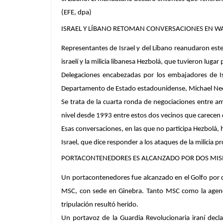
(EFE, dpa)
ISRAEL Y LÍBANO RETOMAN CONVERSACIONES EN 
Representantes de Israel y del Líbano reanudaron este
israelí y la milicia libanesa Hezbolá, que tuvieron lug
Delegaciones encabezadas por los embajadores de Is
Departamento de Estado estadounidense, Michael Needh
Se trata de la cuarta ronda de negociaciones entre a
nivel desde 1993 entre estos dos vecinos que carecen 
Esas conversaciones, en las que no participa Hezbolá,
Israel, que dice responder a los ataques de la milicia pr
PORTACONTENEDORES ES ALCANZADO POR DOS MISIL
Un portacontenedores fue alcanzado en el Golfo por do
MSC, con sede en Ginebra. Tanto MSC como la agenci
tripulación resultó herido.
Un portavoz de la Guardia Revolucionaria iraní dec