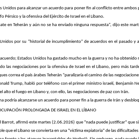
 Unidos para alcanzar un acuerdo para poner fin al conflicto entre ambos pa
o Pérsico y la ofensiva del Ejército de Israel en el Líbano.
ebate en Teherán y aún no se ha enviado ninguna respuesta”, dijo este mar
 Unidos por su “historial de incumplimiento” de acuerdos en el pasado y 
acuerdo; Estados Unidos ha gastado mucho en la guerra y no ha obtenido re
do las negociaciones por la ofensiva de Israel en el Líbano, pero más tarde
es correa el país árabes Teherán “paralizaría el camino de las negociacione
Donald Trump, habló por teléfono con el primer ministro israelí, Benjamín 
el alto el fuego en Líbano y, con ello, las negociaciones de paz con Irán.
a podría alcanzarse un acuerdo para poner fin a la guerra de Irán y desbloqu
OCUPACIÓN PROLONGADA DE ISRAEL EN EL LÍBANO
l Barrot, afirmó este martes (2.06.2026) que "nada puede justificar" que sig
ble que el Líbano se convierta en una "víctima expiatoria" de las dificultade