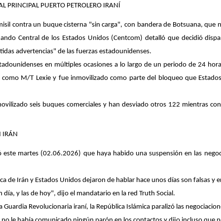
AL PRINCIPAL PUERTO PETROLERO IRANÍ
sil contra un buque cisterna "sin carga", con bandera de Botsuana, que nav
ando Central de los Estados Unidos (Centcom) detalló que decidió dispar
etidas advertencias" de las fuerzas estadounidenses.
estadounidenses en múltiples ocasiones a lo largo de un periodo de 24 hora
 como M/T Lexie y fue inmovilizado como parte del bloqueo que Estados U
vilizado seis buques comerciales y han desviado otros 122 mientras cont
 IRÁN
este martes (02.06.2026) que haya habido una suspensión en las negociac
mica de Irán y Estados Unidos dejaron de hablar hace unos días son falsas y
 día, y las de hoy", dijo el mandatario en la red Truth Social.
 Guardia Revolucionaria iraní, la República Islámica paralizó las negociacion
 no le había comunicado ningún parón en los contactos y dijo incluso que n