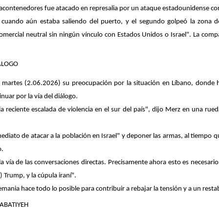
acontenedores fue atacado en represalia por un ataque estadounidense cont
 cuando aún estaba saliendo del puerto, y el segundo golpeó la zona d
comercial neutral sin ningún vínculo con Estados Unidos o Israel". La comp
IÁLOGO
ste martes (2.06.2026) su preocupación por la situación en Líbano, donde
inuar por la vía del diálogo.
 reciente escalada de violencia en el sur del país", dijo Merz en una rue
mediato de atacar a la población en Israel" y deponer las armas, al tiempo qu
o.
la vía de las conversaciones directas. Precisamente ahora esto es necesari
Trump, y la cúpula iraní".
mania hace todo lo posible para contribuir a rebajar la tensión y a un restab
NABATIYEH