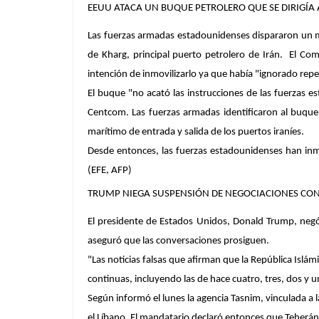
EEUU ATACA UN BUQUE PETROLERO QUE SE DIRIGÍA 
Las fuerzas armadas estadounidenses dispararon un mi
de Kharg, principal puerto petrolero de Irán. El Com
intención de inmovilizarlo ya que había "ignorado rep
El buque "no acató las instrucciones de las fuerzas 
Centcom. Las fuerzas armadas identificaron al buque
marítimo de entrada y salida de los puertos iraníes.
Desde entonces, las fuerzas estadounidenses han inmo
(EFE, AFP)
TRUMP NIEGA SUSPENSIÓN DE NEGOCIACIONES CON
El presidente de Estados Unidos, Donald Trump, negó 
aseguró que las conversaciones prosiguen.
"Las noticias falsas que afirman que la República Islá
continuas, incluyendo las de hace cuatro, tres, dos y un
Según informó el lunes la agencia Tasnim, vinculada a la
el Líbano. El mandatario declaró entonces que Teherán