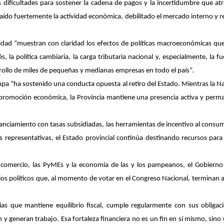
as dificultades para sostener la cadena de pagos y la incertidumbre que a
ído fuertemente la actividad económica, debilitado el mercado interno y re
ntidad “muestran con claridad los efectos de políticas macroeconómicas qu
és, la política cambiaria, la carga tributaria nacional y, especialmente, l
rrollo de miles de pequeñas y medianas empresas en todo el país”.
ampa “ha sostenido una conducta opuesta al retiro del Estado. Mientras la 
promoción económica, la Provincia mantiene una presencia activa y perma
nciamiento con tasas subsidiadas, las herramientas de incentivo al consumo,
s representativas, el Estado provincial continúa destinando recursos par
el comercio, las PyMEs y la economía de las y los pampeanos, el Gobiern
ios políticos que, al momento de votar en el Congreso Nacional, termina
s que mantiene equilibrio fiscal, cumple regularmente con sus obligaci
y generan trabajo. Esa fortaleza financiera no es un fin en sí mismo, sin