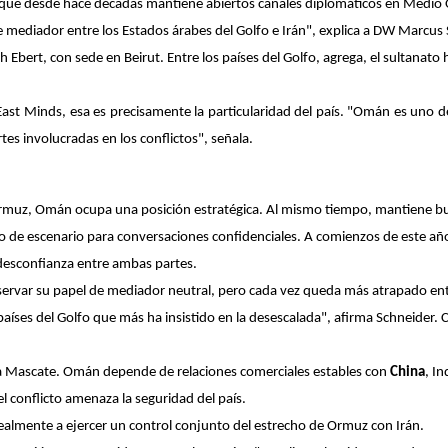
que desde hace décadas mantiene abiertos canales diplomáticos en Medio 
iador entre los Estados árabes del Golfo e Irán", explica a DW Marcus Sch
 Ebert, con sede en Beirut. Entre los países del Golfo, agrega, el sultanato
East Minds, esa es precisamente la particularidad del país. "Omán es uno d
tes involucradas en los conflictos", señala.
 de Ormuz, Omán ocupa una posición estratégica. Al mismo tiempo, mantiene
 de escenario para conversaciones confidenciales. A comienzos de este año
 desconfianza entre ambas partes.
reservar su papel de mediador neutral, pero cada vez queda más atrapado ent
países del Golfo que más ha insistido en la desescalada", afirma Schneider. 
ara Mascate. Omán depende de relaciones comerciales estables con
China
, I
l conflicto amenaza la seguridad del país.
ealmente a ejercer un control conjunto del estrecho de Ormuz con Irán.