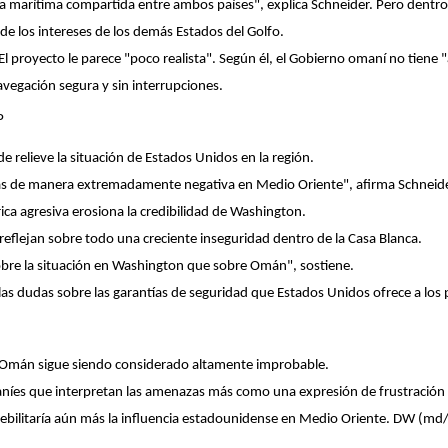
 marítima compartida entre ambos países", explica Schneider. Pero dentro 
 de los intereses de los demás Estados del Golfo.
l proyecto le parece "poco realista". Según él, el Gobierno omaní no tiene
avegación segura y sin interrupciones.
P
elieve la situación de Estados Unidos en la región.
as de manera extremadamente negativa en Medio Oriente", afirma Schneid
ica agresiva erosiona la credibilidad de Washington.
 reflejan sobre todo una creciente inseguridad dentro de la Casa Blanca.
obre la situación en Washington que sobre Omán", sostiene.
as dudas sobre las garantías de seguridad que Estados Unidos ofrece a los p
a Omán sigue siendo considerado altamente improbable.
íes que interpretan las amenazas más como una expresión de frustración 
debilitaría aún más la influencia estadounidense en Medio Oriente. DW
(md/