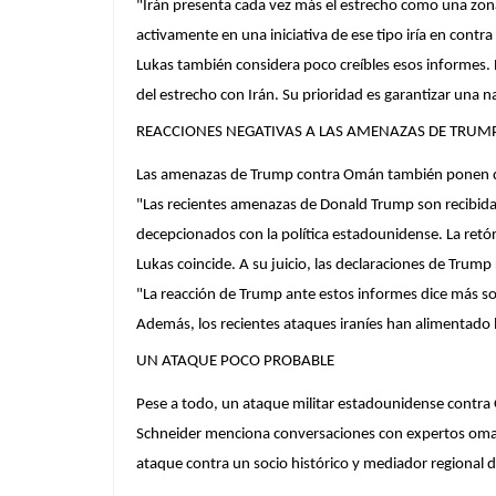
"Irán presenta cada vez más el estrecho como una zona
activamente en una iniciativa de ese tipo iría en contra
Lukas también considera poco creíbles esos informes. E
del estrecho con Irán. Su prioridad es garantizar una n
REACCIONES NEGATIVAS A LAS AMENAZAS DE TRUM
Las amenazas de Trump contra Omán también ponen de r
"Las recientes amenazas de Donald Trump son recibid
decepcionados con la política estadounidense. La retór
Lukas coincide. A su juicio, las declaraciones de Trump
"La reacción de Trump ante estos informes dice más s
Además, los recientes ataques iraníes han alimentado l
UN ATAQUE POCO PROBABLE
Pese a todo, un ataque militar estadounidense contr
Schneider menciona conversaciones con expertos oman
ataque contra un socio histórico y mediador regional 