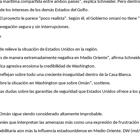
 marítima compartida entre ambos países", explica Schneider. Pero dentro 
 de los intereses de los demás Estados del Golfo.
l proyecto le parece "poco realista". Según él, el Gobierno omaní no tiene
avegación segura y sin interrupciones.
P
elieve la situación de Estados Unidos en la región.
as de manera extremadamente negativa en Medio Oriente", afirma Schneid
ica agresiva erosiona la credibilidad de Washington.
 reflejan sobre todo una creciente inseguridad dentro de la Casa Blanca.
obre la situación en Washington que sobre Omán", sostiene.
as dudas sobre las garantías de seguridad que Estados Unidos ofrece a los p
a Omán sigue siendo considerado altamente improbable.
íes que interpretan las amenazas más como una expresión de frustración 
debilitaría aún más la influencia estadounidense en Medio Oriente. DW
(md/