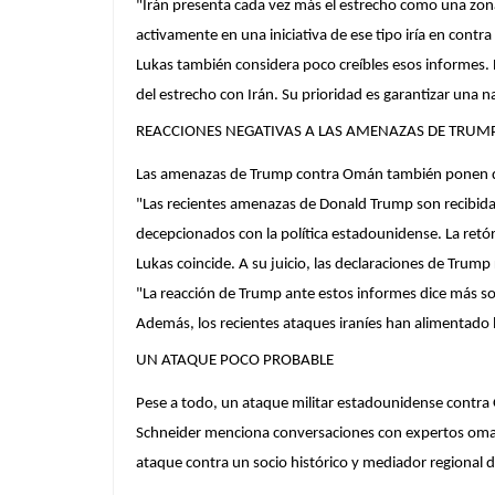
"Irán presenta cada vez más el estrecho como una zona
activamente en una iniciativa de ese tipo iría en contra
Lukas también considera poco creíbles esos informes. E
del estrecho con Irán. Su prioridad es garantizar una n
REACCIONES NEGATIVAS A LAS AMENAZAS DE TRUM
Las amenazas de Trump contra Omán también ponen de r
"Las recientes amenazas de Donald Trump son recibid
decepcionados con la política estadounidense. La retór
Lukas coincide. A su juicio, las declaraciones de Trump
"La reacción de Trump ante estos informes dice más s
Además, los recientes ataques iraníes han alimentado l
UN ATAQUE POCO PROBABLE
Pese a todo, un ataque militar estadounidense contr
Schneider menciona conversaciones con expertos oman
ataque contra un socio histórico y mediador regional 