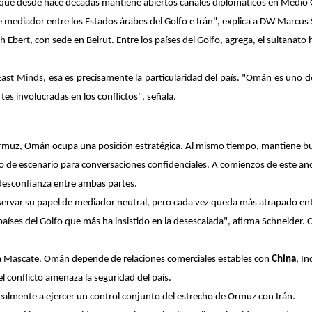
que desde hace décadas mantiene abiertos canales diplomáticos en Medio 
iador entre los Estados árabes del Golfo e Irán", explica a DW Marcus Sch
 Ebert, con sede en Beirut. Entre los países del Golfo, agrega, el sultanato
East Minds, esa es precisamente la particularidad del país. "Omán es uno d
tes involucradas en los conflictos", señala.
 de Ormuz, Omán ocupa una posición estratégica. Al mismo tiempo, mantiene
 de escenario para conversaciones confidenciales. A comienzos de este año
 desconfianza entre ambas partes.
reservar su papel de mediador neutral, pero cada vez queda más atrapado ent
países del Golfo que más ha insistido en la desescalada", afirma Schneider. 
ara Mascate. Omán depende de relaciones comerciales estables con
China
, I
l conflicto amenaza la seguridad del país.
ealmente a ejercer un control conjunto del estrecho de Ormuz con Irán.