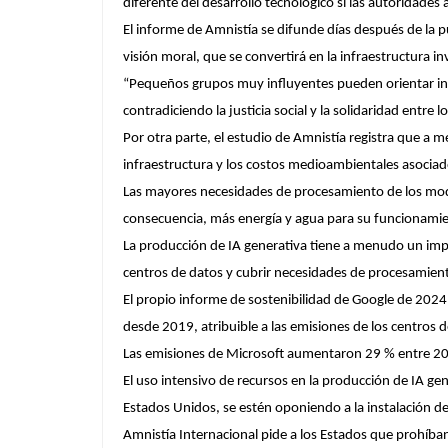
diferente del desarrollo tecnológico si las autoridades
El informe de Amnistía se difunde días después de la p
visión moral, que se convertirá en la infraestructura inv
“Pequeños grupos muy influyentes pueden orientar inf
contradiciendo la justicia social y la solidaridad entre 
Por otra parte, el estudio de Amnistía registra que a 
infraestructura y los costos medioambientales asociad
Las mayores necesidades de procesamiento de los mo
consecuencia, más energía y agua para su funcionami
La producción de IA generativa tiene a menudo un imp
centros de datos y cubrir necesidades de procesamien
El propio informe de sostenibilidad de Google de 2024
desde 2019, atribuible a las emisiones de los centros 
Las emisiones de Microsoft aumentaron 29 % entre 2020
El uso intensivo de recursos en la producción de IA ge
Estados Unidos, se estén oponiendo a la instalación de
Amnistía Internacional pide a los Estados que prohíban