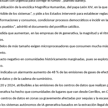
 actúan con urgencia para corregir el rumbo”, planteó Banerji.
ublicación de la encíclica Magnifica Humanitas, del papa León XIV, en la que
isible de los sistemas”, y pide a los Estados intervenir para establecer reglas
ormaciones y consumos, condicionar procesos democráticos e incidir en la
los pueblos”, advirtió el documento del pontífice católico.
medida que aumentan, en las empresas de IA generativa, la magnitud y el rit
os.
delos de más tamaño exigen microprocesadores que consumen mucha más e
ento.
acto negativo en comunidades históricamente marginadas, pues se explotan 
to.
 indicaba un alarmante aumento de 48 % de las emisiones de gases de efect
de datos y de la cadena de suministro.
 y 2024, atribuibles a las emisiones de los centros de datos que realizan 
nerativa ha hecho que comunidades de lugares que van desde Cerrillos, en C
 centros de datos en zonas ya gravemente afectadas por sequías y la escasez
 los sistemas autónomos de IA generativa basados en la extracción ilegal de