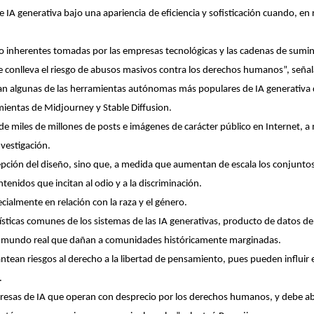
A generativa bajo una apariencia de eficiencia y sofisticación cuando, en 
ño inherentes tomadas por las empresas tecnológicas y las cadenas de sumin
 conlleva el riesgo de abusos masivos contra los derechos humanos”, señal
an algunas de las herramientas autónomas más populares de IA generativa
ientas de Midjourney y Stable Diffusion.
 de miles de millones de posts e imágenes de carácter público en Internet, 
nvestigación.
cepción del diseño, sino que, a medida que aumentan de escala los conjunto
tenidos que incitan al odio y a la discriminación.
cialmente en relación con la raza y el género.
erísticas comunes de los sistemas de las IA generativas, producto de datos 
el mundo real que dañan a comunidades históricamente marginadas.
antean riesgos al derecho a la libertad de pensamiento, pues pueden influir 
.
mpresas de IA que operan con desprecio por los derechos humanos, y debe a