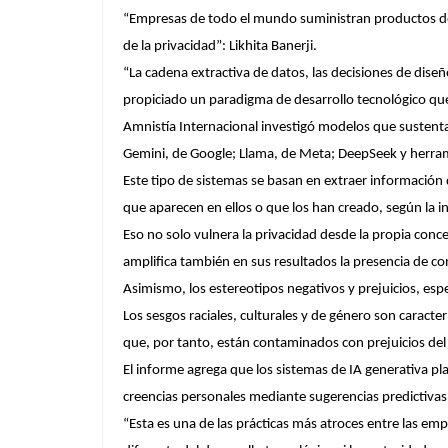
“Empresas de todo el mundo suministran productos de I
de la privacidad”: Likhita Banerji.
“La cadena extractiva de datos, las decisiones de dise
propiciado un paradigma de desarrollo tecnológico que
Amnistía Internacional investigó modelos que sustent
Gemini, de Google; Llama, de Meta; DeepSeek y herram
Este tipo de sistemas se basan en extraer información
que aparecen en ellos o que los han creado, según la i
Eso no solo vulnera la privacidad desde la propia con
amplifica también en sus resultados la presencia de con
Asimismo, los estereotipos negativos y prejuicios, espe
Los sesgos raciales, culturales y de género son caract
que, por tanto, están contaminados con prejuicios d
El informe agrega que los sistemas de IA generativa pl
creencias personales mediante sugerencias predictivas
“Esta es una de las prácticas más atroces entre las e