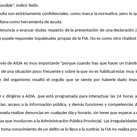
osible”, indicó Tedín.
ulta son estrictamente confidenciales, como marca la normativa, pero lo que
otidiana como herramienta de ayuda.
nuncia o evacuar dudas respecto de la presentación de una declaración ju
o puede responder inquietudes propias de la FIA. No es como otro chatbot a
avés de AIDA es muy importante “porque cuando hay que hacer un trámite a
 una situación poco frecuente y sobre la que no es habitual estar muy inf
n del organismo resaltó el orgullo que se siente por haberle dado impul
.ar y dirigirse a AIDA, que está programada para interactuar las 24 horas a
as, acceso a la información pública, y demás funciones y competencias d
pueda realizar denuncias en cualquier día y horario, sin tener que esperar a q
 que involucren a la Administración Pública Provincial. Las irregularidad
oma conocimiento de un delito se lo lleva a la Justicia: la FIA no realiza pr