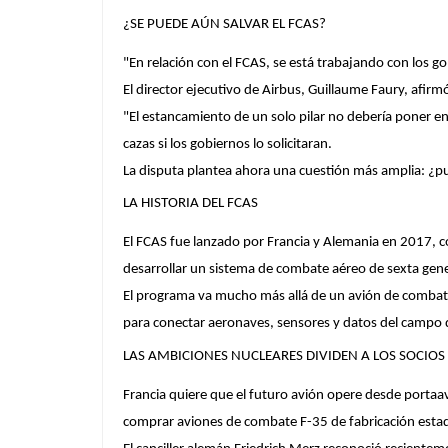
¿SE PUEDE AÚN SALVAR EL FCAS?
"En relación con el FCAS, se está trabajando con los g
El director ejecutivo de Airbus, Guillaume Faury, afir
"El estancamiento de un solo pilar no debería poner en
cazas si los gobiernos lo solicitaran.
La disputa plantea ahora una cuestión más amplia: ¿
LA HISTORIA DEL FCAS
El FCAS fue lanzado por Francia y Alemania en 2017, c
desarrollar un sistema de combate aéreo de sexta gen
El programa va mucho más allá de un avión de combat
para conectar aeronaves, sensores y datos del campo de
LAS AMBICIONES NUCLEARES DIVIDEN A LOS SOCIOS 
Francia quiere que el futuro avión opere desde portaav
comprar aviones de combate F-35 de fabricación esta