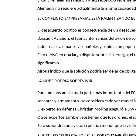
El canciller alemán Friedrich Merz reconoció recientem
Alemania no requiere actualmente la misma capacidad 
EL CONFLICTO EMPRESARIAL ESTÁ RALENTIZANDO EL
El desacuerdo político es consecuencia de un desacuerd
Dassault Aviation, el fabricante francés del avión de 
industriales alemanes y españoles y aspira a un papel 
Esto derivó en una larga disputa sobre el liderazgo, el
significativo.
Airbus indicó que la solución podría ser dejar de oblig
LA NUBE PODRÍA SOBREVIVIR
Para muchos analistas, la parte más importante del FC
sensores y armamento- se considera cada vez más el á
El experto en defensa Christian Mölling aseguró a D
Otros expertos también sostienen que los drones, el s
Esto supondría una victoria política menor que la visión
EL FUTURO "SUPERTANQUE" EUROPEO TAMBIÉN EST