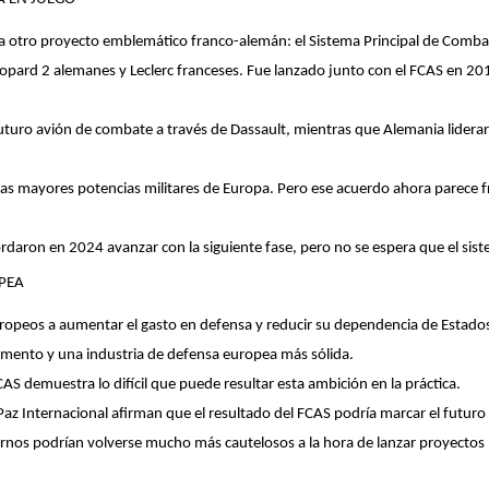
a otro proyecto emblemático franco-alemán: el Sistema Principal de Comba
opard 2 alemanes y Leclerc franceses. Fue lanzado junto con el FCAS en 2
el futuro avión de combate a través de Dassault, mientras que Alemania liderar
las mayores potencias militares de Europa. Pero ese acuerdo ahora parece frági
rdaron en 2024 avanzar con la siguiente fase, pero no se espera que el sist
PEA
europeos a aumentar el gasto en defensa y reducir su dependencia de Estad
ento y una industria de defensa europea más sólida.
S demuestra lo difícil que puede resultar esta ambición en la práctica.
 Paz Internacional afirman que el resultado del FCAS podría marcar el futur
biernos podrían volverse mucho más cautelosos a la hora de lanzar proyect