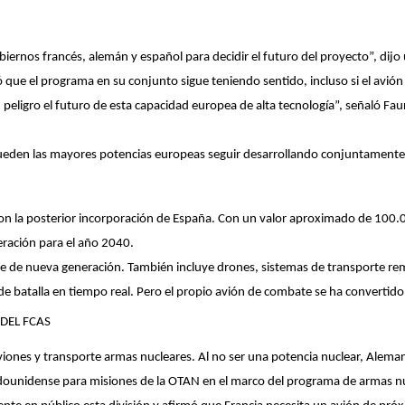
obiernos francés, alemán y español para decidir el futuro del proyecto”, dij
mó que el programa en su conjunto sigue teniendo sentido, incluso si el avi
 peligro el futuro de esta capacidad europea de alta tecnología”, señaló Fa
pueden las mayores potencias europeas seguir desarrollando conjuntament
on la posterior incorporación de España. Con un valor aproximado de 100.0
eración para el año 2040.
e de nueva generación. También incluye drones, sistemas de transporte r
 batalla en tiempo real. Pero el propio avión de combate se ha convertido en
DEL FCAS
iones y transporte armas nucleares. Al no ser una potencia nuclear, Aleman
dounidense para misiones de la OTAN en el marco del programa de armas n