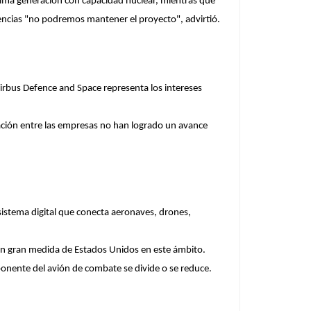
óxima generación con capacidad nuclear, mientras que
encias "no podremos mantener el proyecto", advirtió.
Airbus Defence and Space representa los intereses
diación entre las empresas no han logrado un avance
sistema digital que conecta aeronaves, drones,
en gran medida de Estados Unidos en este ámbito.
ponente del avión de combate se divide o se reduce.