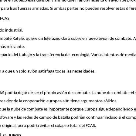
ente en público esta división y afirmó que Francia necesita un avión de pr
para lsus fuerzas armadas. Si ambas partes no pueden resolver estas difer
 FCAS
o industrial.
combate Rafale, quiere un liderazgo claro sobre el nuevo avión de combate. 
más relevante.
 reparto del trabajo y la transferencia de tecnología. Varios intentos de me
ar a que un solo avión satisfaga todas las necesidades.
AS podría dejar de ser el propio avión de combate. La nube de combate -el 
rea donde la cooperación europea aún tiene argumentos sólidos.
W que la nube de combate es importante porque Europa sigue dependiendo 
oftware y las redes de campo de batalla podrían continuar incluso si el com
 original, pero podría evitar el colapso total del FCAS.
Á EN JUEGO