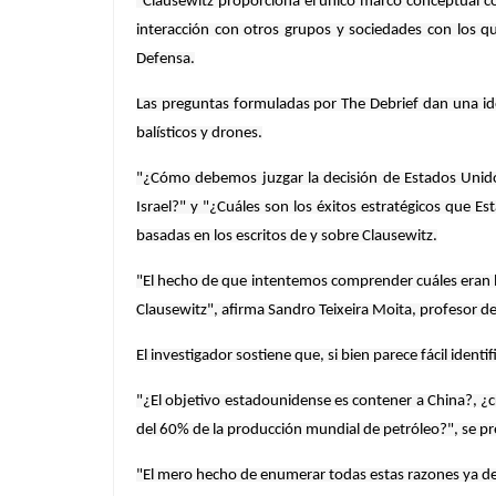
"Clausewitz proporciona el único marco conceptual cohe
interacción con otros grupos y sociedades con los qu
Defensa.
Las preguntas formuladas por The Debrief dan una idea
balísticos y drones.
"¿Cómo debemos juzgar la decisión de Estados Unidos 
Israel?" y "¿Cuáles son los éxitos estratégicos que E
basadas en los escritos de y sobre Clausewitz.
"El hecho de que intentemos comprender cuáles eran l
Clausewitz", afirma Sandro Teixeira Moita, profesor de
El investigador sostiene que, si bien parece fácil identi
"¿El objetivo estadounidense es contener a China?, ¿c
del 60% de la producción mundial de petróleo?", se p
"El mero hecho de enumerar todas estas razones ya dem