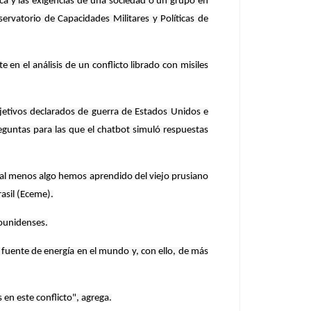
lica y las exigencias de una sociedad o un grupo en
ervatorio de Capacidades Militares y Políticas de
n el análisis de un conflicto librado con misiles
bjetivos declarados de guerra de Estados Unidos e
reguntas para las que el chatbot simuló respuestas
 al menos algo hemos aprendido del viejo prusiano
asil (Eceme).
adounidenses.
 fuente de energía en el mundo y, con ello, de más
en este conflicto", agrega.