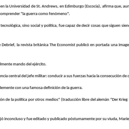
en la Universidad de St. Andrews, en Edimburgo (Escocia), afirma que, aunqu
era comprender "la guerra como fenómeno".
cnológica, sino social y política, fue capaz de decir cosas que siguen sie
he Debrief, la revista británica The Economist publicó en portada una ima
eralmente mando del ejército.
cia central del jefe militar: conducir a sus fuerzas hacia la consecución de
emente con una famosa definición de la guerra.
ón de la política por otros medios" (traducción libre del alemán "Der Krieg 
 dejó inconcluso y fue editado y publicado póstumamente por su viuda, Mari