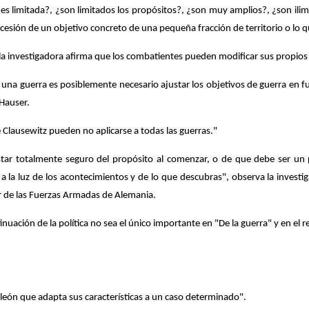
¿es limitada?, ¿son limitados los propósitos?, ¿son muy amplios?, ¿son ilim
ncesión de un objetivo concreto de una pequeña fracción de territorio o lo q
la investigadora afirma que los combatientes pueden modificar sus propios ob
 una guerra es posiblemente necesario ajustar los objetivos de guerra en f
 Hauser.
e Clausewitz pueden no aplicarse a todas las guerras."
ar totalmente seguro del propósito al comenzar, o de que debe ser un p
 la luz de los acontecimientos y de lo que descubras", observa la investi
r de las Fuerzas Armadas de Alemania.
inuación de la política no sea el único importante en "De la guerra" y en el r
aleón que adapta sus características a un caso determinado".