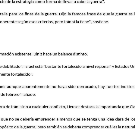
acto de la estrategia como forma de llevar a cabo la guerra".
talla para los fines de la guerra. Dijo la famosa frase de que la guerra es 
herente según esos criterios, pero Irán sí la tiene", sostiene.
formación existente, Diniz hace un balance distinto.
debilitado", Israel está "bastante fortalecido a nivel regional" y Estados U
amente fortalecido".
iraní: aunque aparentemente no haya sido derrocado, hay fuertes indicio
 de febrero", añade.
a de Irán, sino a cualquier conflicto, Heuser destaca la importancia que Cla
ce que no se debería emprender a menos que se tenga una idea clara de los
opósito de la guerra, pero también se debería comprender cuál es la naturale