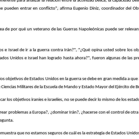
rente para analizar la relación entre la actividad bélica, la capacidad bé
e pueden entrar en conflicto", afirma Eugenio Diniz, coordinador del Obs
 de por qué un veterano de las Guerras Napoleónicas puede ser relevante e
e Israel de ir a la guerra contra Irán?", "¿Qué opina usted sobre los o
stados Unidos e Israel han logrado hasta ahora?", fueron algunas de las p
os objetivos de Estados Unidos en la guerra se debe en gran medida a que
 Ciencias Militares de la Escuela de Mando y Estado Mayor del Ejército de Br
ficar los objetivos iraníes e israelíes, no se puede decir lo mismo de los est
rear problemas a Europa?, ¿dominar Irán?, ¿hacerse con el control de otra
regunta.
uestra que no estamos seguros de cuál es la estrategia de Estados Unidos 