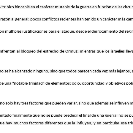
itz hizo hincapié en el carácter mutable de la guerra en función de las circun
 razón al general: pocos conflictos recientes han tenido un carácter más cam
on múltiples justificaciones para el ataque, desde el derrocamiento del régi
rentan al bloqueo del estrecho de Ormuz, mientras que los israelíes lleva
o no se ha alcanzado ninguno, sino que todos parecen cada vez más lejanos, a
 una "notable trinidad" de elementos: odio, oportunidad y objetivos polític
 no solo hay tres factores que pueden variar, sino que además se influyen
ntado finalmente que no se puede predecir el final de una guerra, no se p
que hay muchos factores diferentes que la influyen, y en particular esa tr