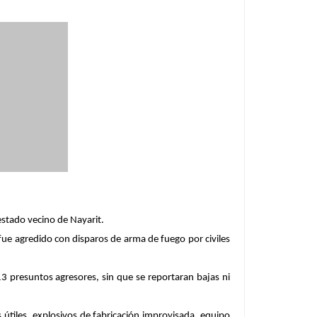
estado vecino de Nayarit.
l fue agredido con disparos de arma de fuego por civiles
13 presuntos agresores, sin que se reportaran bajas ni
 útiles, explosivos de fabricación improvisada, equipo