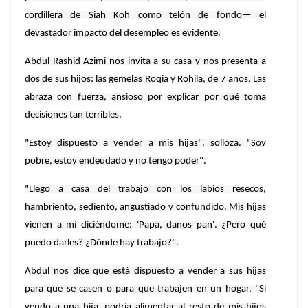
cordillera de Siah Koh como telón de fondo— el
devastador impacto del desempleo es evidente.
Abdul Rashid Azimi nos invita a su casa y nos presenta a
dos de sus hijos: las gemelas Roqia y Rohila, de 7 años. Las
abraza con fuerza, ansioso por explicar por qué toma
decisiones tan terribles.
"Estoy dispuesto a vender a mis hijas", solloza. "Soy
pobre, estoy endeudado y no tengo poder".
"Llego a casa del trabajo con los labios resecos,
hambriento, sediento, angustiado y confundido. Mis hijas
vienen a mí diciéndome: 'Papá, danos pan'. ¿Pero qué
puedo darles? ¿Dónde hay trabajo?".
Abdul nos dice que está dispuesto a vender a sus hijas
para que se casen o para que trabajen en un hogar. "Si
vendo a una hija, podría alimentar al resto de mis hijos