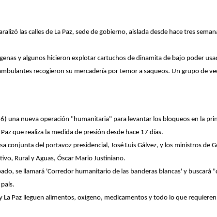
ralizó las calles de La Paz, sede de gobierno, aislada desde hace tres sem
nas y algunos hicieron explotar cartuchos de dinamita de bajo poder usa
 ambulantes recogieron su mercadería por temor a saqueos. Un grupo de vec
) una nueva operación "humanitaria" para levantar los bloqueos en la princip
Paz que realiza la medida de presión desde hace 17 días.
 conjunta del portavoz presidencial, José Luis Gálvez, y los ministros de 
ivo, Rural y Aguas, Óscar Mario Justiniano.
bado, se llamará 'Corredor humanitario de las banderas blancas' y buscará "d
 país.
to y La Paz lleguen alimentos, oxígeno, medicamentos y todo lo que requieren