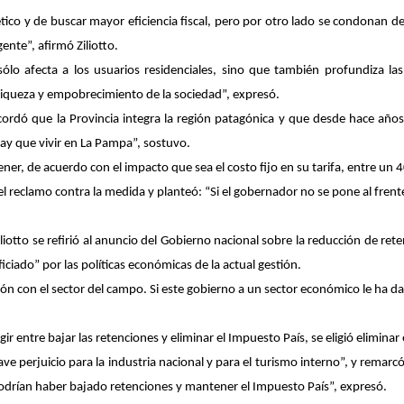
co y de buscar mayor eficiencia fiscal, pero por otro lado se condonan d
ente”, afirmó Ziliotto.
ólo afecta a los usuarios residenciales, sino que también profundiza las
riqueza y empobrecimiento de la sociedad”, expresó.
ordó que la Provincia integra la región patagónica y que desde hace año
y que vivir en La Pampa”, sostuvo.
ner, de acuerdo con el impacto que sea el costo fijo en su tarifa, entre un
el reclamo contra la medida y planteó: “Si el gobernador no se pone al frent
liotto se refirió al anuncio del Gobierno nacional sobre la reducción de re
ciado” por las políticas económicas de la actual gestión.
ón con el sector del campo. Si este gobierno a un sector económico le ha da
 entre bajar las retenciones y eliminar el Impuesto País, se eligió eliminar 
ve perjuicio para la industria nacional y para el turismo interno”, y remar
odrían haber bajado retenciones y mantener el Impuesto País”, expresó.