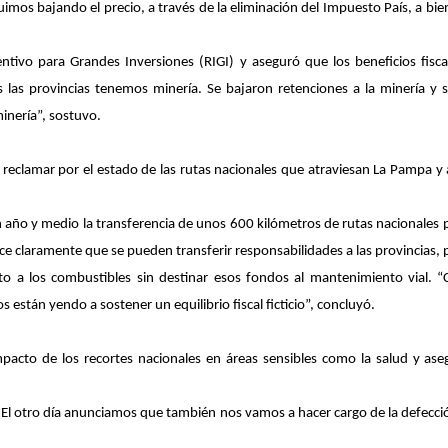
uimos bajando el precio, a través de la eliminación del Impuesto País, a b
tivo para Grandes Inversiones (RIGI) y aseguró que los beneficios fiscal
 las provincias tenemos minería. Se bajaron retenciones a la minería y 
inería”, sostuvo.
 reclamar por el estado de las rutas nacionales que atraviesan La Pampa y a
 un año y medio la transferencia de unos 600 kilómetros de rutas nacionales 
e claramente que se pueden transferir responsabilidades a las provincias, 
o a los combustibles sin destinar esos fondos al mantenimiento vial.
 están yendo a sostener un equilibrio fiscal ficticio”, concluyó.
l impacto de los recortes nacionales en áreas sensibles como la salud y as
l otro día anunciamos que también nos vamos a hacer cargo de la defección d