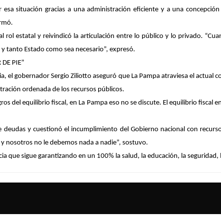
esa situación gracias a una administración eficiente y a una concepció
irmó.
 rol estatal y reivindicó la articulación entre lo público y lo privado. 
 y tanto Estado como sea necesario”, expresó.
 DE PIE”
a, el gobernador Sergio Ziliotto aseguró que La Pampa atraviesa el actual c
stración ordenada de los recursos públicos.
os del equilibrio fiscal, en La Pampa eso no se discute. El equilibrio fisc
e deudas y cuestionó el incumplimiento del Gobierno nacional con recurso
 y nosotros no le debemos nada a nadie”, sostuvo.
ia que sigue garantizando en un 100% la salud, la educación, la seguridad, la