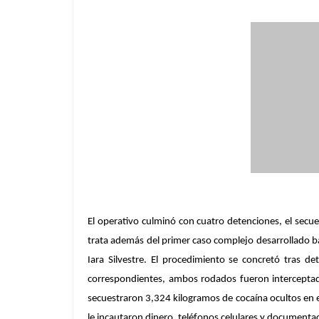
El operativo culminó con cuatro detenciones, el secues
trata además del primer caso complejo desarrollado baj
Iara Silvestre. El procedimiento se concretó tras 
correspondientes, ambos rodados fueron interceptados
secuestraron 3,324 kilogramos de cocaína ocultos en el 
le incautaron dinero, teléfonos celulares y documentac