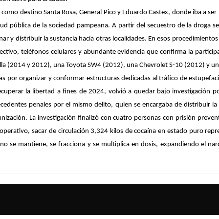
 como destino Santa Rosa, General Pico y Eduardo Castex, donde iba a ser 
d pública de la sociedad pampeana. A partir del secuestro de la droga se 
onar y distribuir la sustancia hacia otras localidades. En esos procedimien
ctivo, teléfonos celulares y abundante evidencia que confirma la particip
rolla (2014 y 2012), una Toyota SW4 (2012), una Chevrolet S-10 (2012) y u
ias por organizar y conformar estructuras dedicadas al tráfico de estupefa
 recuperar la libertad a fines de 2024, volvió a quedar bajo investigación
ecedentes penales por el mismo delito, quien se encargaba de distribuir la
nización. La investigación finalizó con cuatro personas con prisión prevent
operativo, sacar de circulación 3,324 kilos de cocaína en estado puro repres
za no se mantiene, se fracciona y se multiplica en dosis, expandiendo el n