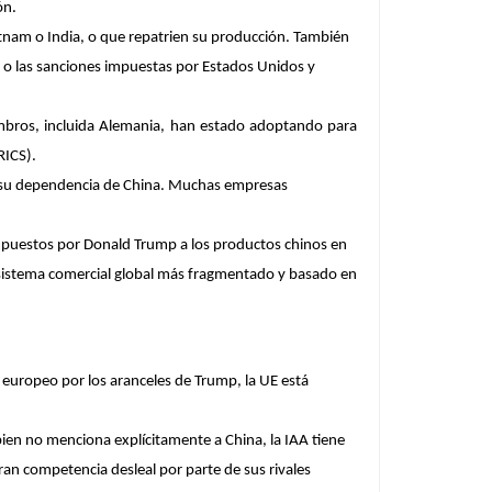
ón.
tnam o India, o que repatrien su producción. También
n o las sanciones impuestas por Estados Unidos y
iembros, incluida Alemania, han estado adoptando para
RICS).
ir su dependencia de China. Muchas empresas
impuestos por Donald Trump a los productos chinos en
un sistema comercial global más fragmentado y basado en
uropeo por los aranceles de Trump, la UE está
i bien no menciona explícitamente a China, la IAA tiene
ran competencia desleal por parte de sus rivales