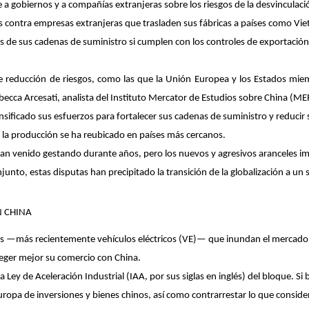
e a gobiernos y a compañías extranjeras sobre los riesgos de la desvinculaci
 contra empresas extranjeras que trasladen sus fábricas a países como Vie
ras de sus cadenas de suministro si cumplen con los controles de exportació
s de reducción de riesgos, como las que la Unión Europea y los Estados m
cca Arcesati, analista del Instituto Mercator de Estudios sobre China (ME
nsificado sus esfuerzos para fortalecer sus cadenas de suministro y reduc
e la producción se ha reubicado en países más cercanos.
 han venido gestando durante años, pero los nuevos y agresivos aranceles 
njunto, estas disputas han precipitado la transición de la globalización a 
 CHINA
s —más recientemente vehículos eléctricos (VE)— que inundan el mercado e
eger mejor su comercio con China.
a Ley de Aceleración Industrial (IAA, por sus siglas en inglés) del bloque. S
ropa de inversiones y bienes chinos, así como contrarrestar lo que conside