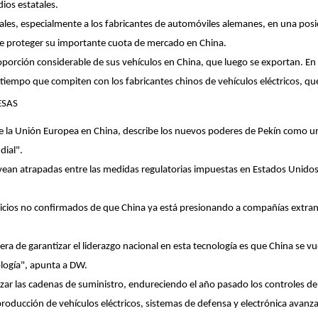
ios estatales.
nales, especialmente a los fabricantes de automóviles alemanes, en una pos
 proteger su importante cuota de mercado en China.
oporción considerable de sus vehículos en China, que luego se exportan. En 
tiempo que compiten con los fabricantes chinos de vehículos eléctricos, q
ESAS
 la Unión Europea en China, describe los nuevos poderes de Pekín como una
dial".
 vean atrapadas entre las medidas regulatorias impuestas en Estados Unidos
dicios no confirmados de que China ya está presionando a compañías extranj
ra de garantizar el liderazgo nacional en esta tecnología es que China se
ología", apunta a DW.
zar las cadenas de suministro, endureciendo el año pasado los controles de 
a producción de vehículos eléctricos, sistemas de defensa y electrónica avanz