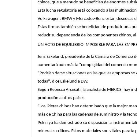
chinos, que a menudo se benefician de enormes subsid
Esta lucha regulatoria está colocando a las multinacio
Volkswagen, BMW y Mercedes-Benz están deseosas de
Estas firmas también se benefician de producir una pr
reducir su dependencia de los componentes chinos, al 
UN ACTO DE EQUILIBRIO IMPOSIBLE PARA LAS EMPR
Jens Eskelund, presidente de la Cámara de Comercio de
aumentará aún más la "complejidad del comercio mun
"Podrían darse situaciones en las que las empresas se
todas", dice Eskelund a DW.
Según Rebecca Arcesati, la analista de MERICS, hay in
producción a otros países.
"Los líderes chinos han determinado que la mejor mane
más de China para las cadenas de suministro y la tecn
Pekín ya ha demostrado su disposición a instrumentali
minerales críticos. Estos materiales son vitales para l