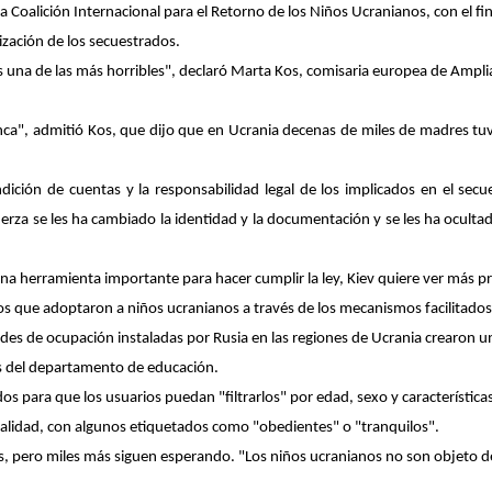
a Coalición Internacional para el Retorno de los Niños Ucranianos, con el fi
lización de los secuestrados.
s una de las más horribles", declaró
Marta Kos
, comisaria europea de Amplia
ca", admitió Kos, que dijo que en Ucrania decenas de miles de madres tuv
dición de cuentas y la responsabilidad legal de los implicados en el secu
uerza
se les ha cambiado la identidad y la documentación
y se les ha oculta
una herramienta importante para hacer cumplir la ley, Kiev quiere ver más p
 los que adoptaron a niños ucranianos a través de los mecanismos facilitados
es de ocupación instaladas por Rusia en las regiones de Ucrania crearon un
s del departamento de educación.
dos
para que los usuarios puedan "filtrarlos" por edad, sexo y características
alidad, con algunos etiquetados como "obedientes" o "tranquilos".
s, pero miles más siguen esperando. "Los niños ucranianos no son objeto 