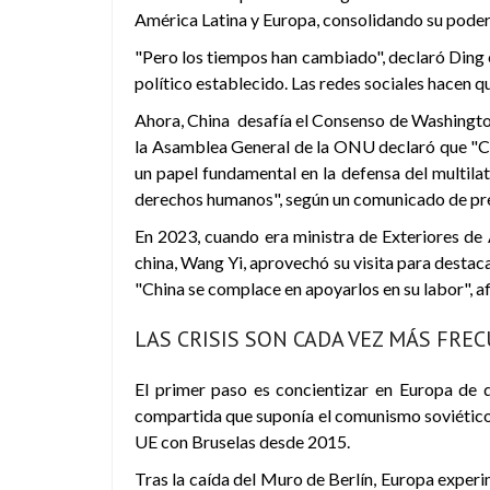
América Latina y Europa, consolidando su pode
"Pero los tiempos han cambiado", declaró Ding 
político establecido. Las redes sociales hacen qu
Ahora, China desafía el Consenso de Washington
la Asamblea General de la ONU declaró que "
un papel fundamental en la defensa del multilate
derechos humanos", según un comunicado de pren
En 2023, cuando era ministra de Exteriores de A
china, Wang Yi, aprovechó su visita para destac
"China se complace en apoyarlos en su labor", a
LAS CRISIS SON CADA VEZ MÁS FRE
El primer paso es concientizar en Europa de q
compartida que suponía el comunismo soviético f
UE con Bruselas desde 2015.
Tras la caída del Muro de Berlín, Europa expe