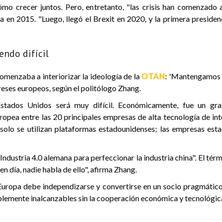
 cómo crecer juntos. Pero, entretanto, "las crisis han comenzado 
opa en 2015. "Luego, llegó el Brexit en 2020, y la primera presi
endo difícil
omenzaba a interiorizar la ideología de la
OTAN
: 'Mantengamos a
ereses europeos, según el politólogo Zhang.
stados Unidos será muy difícil. Económicamente, fue un gr
europea entre las 20 principales empresas de alta tecnología de i
 solo se utilizan plataformas estadounidenses; las empresas est
Industria 4.0 alemana para perfeccionar la industria china". El térm
n día, nadie habla de ello", afirma Zhang.
Europa debe independizarse y convertirse en un socio pragmático d
mplemente inalcanzables sin la cooperación económica y tecnológic