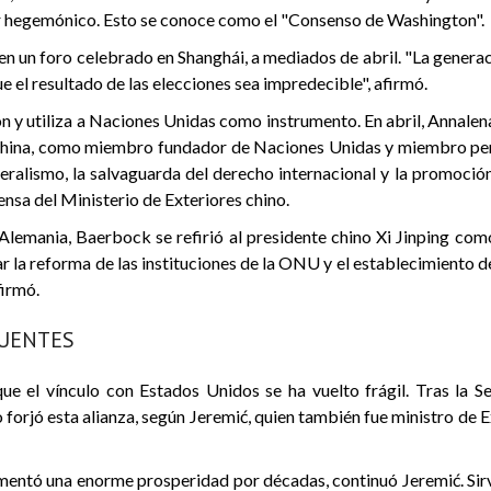
r hegemónico. Esto se conoce como el "Consenso de Washington".
en un foro celebrado en Shanghái, a mediados de abril. "La genera
e el resultado de las elecciones sea impredecible", afirmó.
 y utiliza a Naciones Unidas como instrumento. En abril, Annalena
China, como miembro fundador de Naciones Unidas y miembro pe
ralismo, la salvaguarda del derecho internacional y la promoción d
sa del Ministerio de Exteriores chino.
lemania, Baerbock se refirió al presidente chino Xi Jinping como
ar la reforma de las instituciones de la ONU y el establecimient
firmó.
CUENTES
ue el vínculo con Estados Unidos se ha vuelto frágil. Tras la 
orjó esta alianza, según Jeremić, quien también fue ministro de Ex
rimentó una enorme prosperidad por décadas, continuó Jeremić. Si