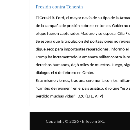
Presión contra Teherán
El Gerald R. Ford, el mayor navío de su tipo de la Ar
de la campaña de presión sobre el entonces Gobierno d
el que fueron capturados Maduro y su esposa, Cilia Flo
Se espera que la tripulación del portaaviones no regre
dique seco para importantes reparaciones, informó el
Trump ha incrementado la amenaza militar contra la rep
derechos humanos, dejó miles de muertos. Luego, sigu
diálogos el 6 de febrero en Omán.
Este mismo viernes, tras una ceremonia con los militar
"cambio de régimen" en el país asiático, dijo que "es
perdido muchas vidas". DZC (EFE, AFP)
Copyright © 2026 - Infocom SRL