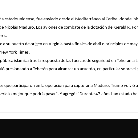
mada estadounidense, fue enviado desde el Mediterráneo al Caribe, donde i
e Nicolás Maduro. Los aviones de combate de la dotación del Gerald R. Ford
res.
se a su puerto de origen en Virginia hasta finales de abril o principios d
New York Times
.
ública islámica tras la respuesta de las fuerzas de seguridad en Teherán a 
ió presionando a Teherán para alcanzar un acuerdo, en particular sobre el
es que participaron en la operación para capturar a Maduro, Trump volvió a 
o sería lo mejor que podría pasar". Y agregó: "Durante 47 años han estado