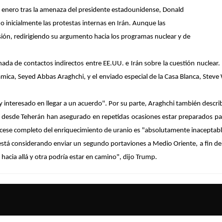
de enero tras la amenaza del presidente estadounidense, Donald
o inicialmente las protestas internas en Irán. Aunque las
ón, redirigiendo su argumento hacia los programas nuclear y de
nada de contactos indirectos entre EE.UU. e Irán sobre la cuestión nuclear
lámica, Seyed Abbas Araghchi, y el enviado especial de la Casa Blanca, Steve
 interesado en llegar a un acuerdo". Por su parte, Araghchi también descri
, desde Teherán han asegurado en repetidas ocasiones estar preparados par
ese completo del enriquecimiento de uranio es "absolutamente inaceptable
stá considerando enviar un segundo portaviones a Medio Oriente, a fin de p
acia allá y otra podría estar en camino", dijo Trump.