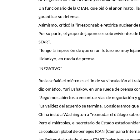
de negociaciones sin demora y acordar un marco suces
Un funcionario de la OTAN, que pidió el anonimato, lla
garantizar su defensa.
Asimismo, criticó la "irresponsable retórica nuclear d
Por su parte, el grupo de japoneses sobrevivientes d
START.
"Tengo la impresión de que en un futuro no muy lejan
Hidankyo, en rueda de prensa.
"NEGATIVO"
Rusia señaló el miércoles el fin de su vinculación al t
diplomático, Yuri Ushakov, en una rueda de prensa con 
"Seguimos abiertos a encontrar vías de negociación y g
"La validez del acuerdo se termina. Consideramos que es
China instó a Washington a "reanudar el diálogo sobre est
Pero el miércoles, el secretario de Estado estadounide
La coalición global de oenegés ICAN (Campaña Interna