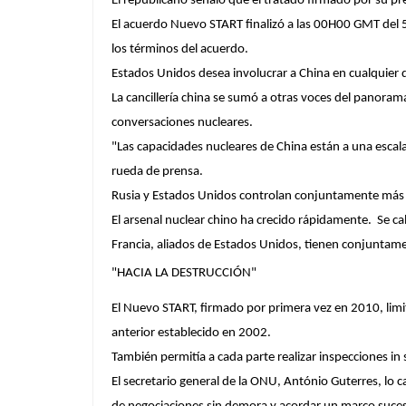
El republicano señaló que el tratado firmado por su 
El acuerdo Nuevo START finalizó a las 00H00 GMT del 5
los términos del acuerdo.
Estados Unidos desea involucrar a China en cualquier d
La cancillería china se sumó a otras voces del panora
conversaciones nucleares.
"Las capacidades nucleares de China están a una escala 
rueda de prensa.
Rusia y Estados Unidos controlan conjuntamente más d
El arsenal nuclear chino ha crecido rápidamente. Se c
Francia, aliados de Estados Unidos, tienen conjuntam
"HACIA LA DESTRUCCIÓN"
El Nuevo START, firmado por primera vez en 2010, limit
anterior establecido en 2002.
También permitía a cada parte realizar inspecciones in 
El secretario general de la ONU, António Guterres, lo 