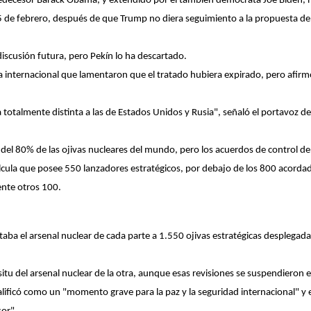
predecesor Barack Obama, y extendido por el también demócrata Joe Biden, 
 de febrero, después de que Trump no diera seguimiento a la propuesta de 
iscusión futura, pero Pekín lo ha descartado.
ma internacional que lamentaron que el tratado hubiera expirado, pero afir
totalmente distinta a las de Estados Unidos y Rusia", señaló el portavoz del 
el 80% de las ojivas nucleares del mundo, pero los acuerdos de control de
alcula que posee 550 lanzadores estratégicos, por debajo de los 800 acorda
ente otros 100.
aba el arsenal nuclear de cada parte a 1.550 ojivas estratégicas desplegadas
situ del arsenal nuclear de la otra, aunque esas revisiones se suspendieron 
calificó como un "momento grave para la paz y la seguridad internacional" 