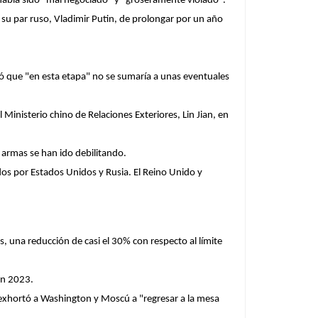
había sido "mal negociado" y "groseramente violado".
su par ruso, Vladimir Putin, de prolongar por un año
mó que "en esta etapa" no se sumaría a unas eventuales
Ministerio chino de Relaciones Exteriores, Lin Jian, en
 armas se han ido debilitando.
dos por Estados Unidos y Rusia. El Reino Unido y
, una reducción de casi el 30% con respecto al límite
en 2023.
y exhortó a Washington y Moscú a "regresar a la mesa