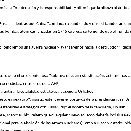
or".
mó a la "moderación y la responsabilidad" y afirmó que la alianza atlántica
e Rusia", mientras que China "continúa expandiendo y diversificando rápida
e las bombas atómicas lanzadas en 1945 expresó su temor de que el mundo s
o, tendremos una guerra nuclear y avanzaremos hacia la destrucción", decl
ratado, pero el presidente ruso "subrayó que, en esta situación, actuaremos 
periodistas, entre ellos de la AFP.
arantizar la estabilidad estratégica", aseguró Ushakov.
to es negativo", insistió este jueves el portavoz de la presidencia rusa, Dm
abilidad estratégica con Rusia", dijo el vocero de la cancillería, Lin Jian.
nse, Marco Rubio, reiteró que cualquier nuevo acuerdo debería incluir a Pek
cional para la Abolición de las Armas Nucleares) llamó a rusos y estadoun