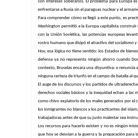
con intereses soberanos. El problema para Europa e
enfrentarse a Rusia sin el paraguas nuclear y el armam
Para comprender cómo se llegó a este punto, es precis
Washington permitió a la Europa capitalista construi
con la Unión Soviética, las potencias europeas levan
rostro humano que disipó el atractivo del socialismo y 
Hoy, esa lógica no tiene sentido: los Estados de biene
defensa ya no representa ningún ahorro cuando Donal
contexto, Bruselas encara una disyuntiva: o renuncia a 
ninguna certeza de triunfo en el campo de batalla al qu
El auge de los discursos y los partidos de ultraderech
derechos sociales básicos y la inequidad echan a las 
como chivo expiatorio de los males generados por el cap
los inmigrantes no blancos y los practicantes del islam
trabajadoras antes de que su justo malestar sea instru
Los recursos para hacerlo existen y no es ningún miste
que hoy se desvían a la guerra y la preparación para l