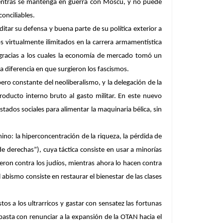
ientras se mantenga en guerra con Moscú, y no puede
onciliables.
tar su defensa y buena parte de su política exterior a
 virtualmente ilimitados en la carrera armamentística
, gracias a los cuales la economía de mercado tomó un
a diferencia en que surgieron los fascismos.
ero constante del neoliberalismo, y la delegación de la
oducto interno bruto al gasto militar. En este nuevo
stados sociales para alimentar la maquinaria bélica, sin
ino: la hiperconcentración de la riqueza, la pérdida de
e derechas”), cuya táctica consiste en usar a minorías
gieron contra los judíos, mientras ahora lo hacen contra
 abismo consiste en restaurar el bienestar de las clases
os a los ultrarricos y gastar con sensatez las fortunas
 basta con renunciar a la expansión de la OTAN hacia el