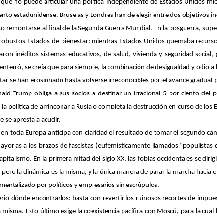
s que no puede articular una política independiente de Estados Unidos m
ento estadunidense. Bruselas y Londres han de elegir entre dos objetivos inc
o remontarse al final de la Segunda Guerra Mundial. En la posguerra, supedi
r robustos Estados de bienestar: mientras Estados Unidos quemaba recursos
taron inéditos sistemas educativos, de salud, vivienda y seguridad social
enterró, se creía que para siempre, la combinación de desigualdad y odio a l
star se han erosionado hasta volverse irreconocibles por el avance gradual p
d Trump obliga a sus socios a destinar un irracional 5 por ciento del pr
la política de arrinconar a Rusia o completa la destrucción en curso de los E
e se apresta a acudir.
a en toda Europa anticipa con claridad el resultado de tomar el segundo cam
mayorías a los brazos de fascistas (eufemísticamente llamados “populistas d
italismo. En la primera mitad del siglo XX, las fobias occidentales se diri
, pero la dinámica es la misma, y la única manera de parar la marcha hacia el
mentalizado por políticos y empresarios sin escrúpulos.
rio dónde encontrarlos: basta con revertir los ruinosos recortes de impuest
a misma. Esto último exige la coexistencia pacífica con Moscú, para la cual