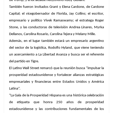
de Trump, y el ex alcalde neoyorkino
Rudy Giuliani
.
También fueron invitados
Grant
y
Elena Cardone
, de Cardone
Capital; el vicegobernador de Florida,
Jay Collins
; el escritor,
empresario y político
Vivek Ramaswamy
; el estratega
Roger
Stone
, y las conductoras de televisión
Andrea Linares
,
Myrka
Dellanos
,
Carolina Rosario
,
Carolina Tejera
y
Melany Mille.
Además, en el lugar también estará un empresario argentino
del sector de la logística, Rodolfo Hyland, que viene teniendo
un acercamiento a La Libertad Avanza y busca ser el referente
del partido en Tigre.
El Latino Wall Street remarcó que la reunión busca “impulsar la
prosperidad estadounidense y fortalecer alianzas estratégicas
empresariales y financieras entre Estados Unidos y América
Latina”.
“La Gala de la Prosperidad Hispana es una histórica celebración
de etiqueta que honra 250 años de prosperidad
estadounidense y las contribuciones fundamentales de los