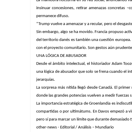
La maniobra nocturna en su red social, anunciando vag
insinuar concesiones, retirar amenazas concretas –c
permanece difuso.
“Trump vuelve a amenazar y a recular, pero el desgaste
Sin embargo, algo se ha movido. Francia propuso acti
del territorio danés es también una cuestión europea
con el proyecto comunitario. Son gestos aún prudentes,
UNA LÓGICA DE ABUSADOR
Desde el ámbito intelectual, el historiador Adam Too
una lógica de abusador que solo se frena cuando el i
jerarquías.
La sorpresa más nítida llegó desde Canadá. El prime
donde las grandes potencias vuelven a medir fuerzas sin
La importancia estratégica de Groenlandia es indiscutibl
compartidas o por ultimátums. En Davos empezó a vis
pero sí para marcar un límite que durante demasiado t
other-news - Editorial / Análisis – Mundiario