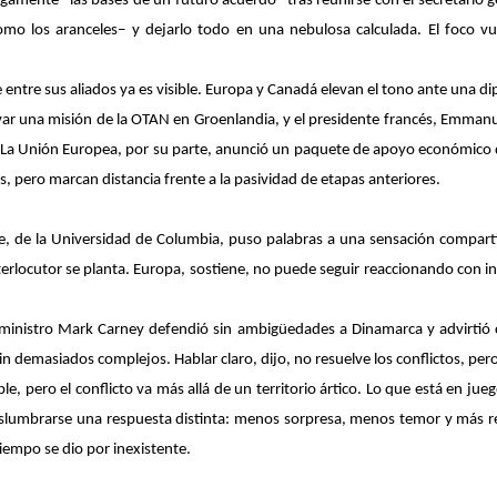
amente “las bases de un futuro acuerdo” tras reunirse con el secretario g
omo los aranceles– y dejarlo todo en una nebulosa calculada. El foco vu
 entre sus aliados ya es visible. Europa y Canadá elevan el tono ante una di
var una misión de la OTAN en Groenlandia, y el presidente francés, Emmanu
. La Unión Europea, por su parte, anunció un paquete de apoyo económico de
 pero marcan distancia frente a la pasividad de etapas anteriores.
ze, de la Universidad de Columbia, puso palabras a una sensación compart
nterlocutor se planta. Europa, sostiene, no puede seguir reaccionando co
r ministro Mark Carney defendió sin ambigüedades a Dinamarca y advirti
 demasiados complejos. Hablar claro, dijo, no resuelve los conflictos, pero
e, pero el conflicto va más allá de un territorio ártico. Lo que está en juego
lumbrarse una respuesta distinta: menos sorpresa, menos temor y más rech
iempo se dio por inexistente.