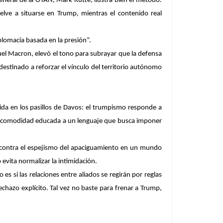
eneral de la OTAN, Mark Rutte, ilustra bien el método:
elve a situarse en Trump, mientras el contenido real
plomacia basada en la presión”.
el Macron, elevó el tono para subrayar que la defensa
stinado a reforzar el vínculo del territorio autónomo
ida en los pasillos de Davos: el trumpismo responde a
n incomodidad educada a un lenguaje que busca imponer
ó contra el espejismo del apaciguamiento en un mundo
 evita normalizar la intimidación.
 es si las relaciones entre aliados se regirán por reglas
azo explícito. Tal vez no baste para frenar a Trump,