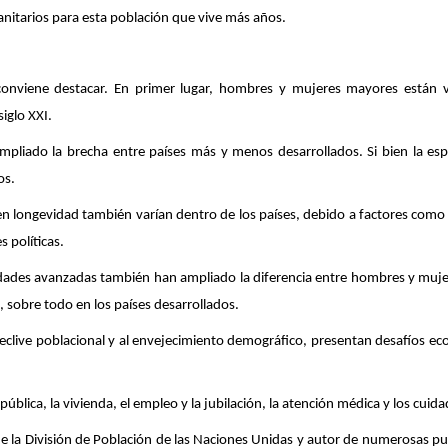
anitarios para esta población que vive más años.
conviene destacar. En primer lugar, hombres y mujeres mayores están 
iglo XXI.
ampliado la brecha entre países más y menos desarrollados. Si bien la 
os.
en longevidad también varían dentro de los países, debido a factores como 
es políticas.
 edades avanzadas también han ampliado la diferencia entre hombres y mujer
 sobre todo en los países desarrollados.
declive poblacional y al envejecimiento demográfico, presentan desafíos eco
ública, la vivienda, el empleo y la jubilación, la atención médica y los cu
e la División de Población de las Naciones Unidas y autor de numerosas pub