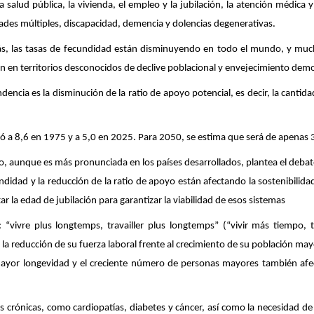
 salud pública, la vivienda, el empleo y la jubilación, la atención médica
ades múltiples, discapacidad, demencia y dolencias degenerativas.
, las tasas de fecundidad están disminuyendo en todo el mundo, y mucho
n en territorios desconocidos de declive poblacional y envejecimiento demo
encia es la disminución de la ratio de apoyo potencial, es decir, la canti
ó a 8,6 en 1975 y a 5,0 en 2025. Para 2050, se estima que será de apenas 
o, aunque es más pronunciada en los países desarrollados, plantea el debate
ndidad y la reducción de la ratio de apoyo están afectando la sostenibilidad
 la edad de jubilación para garantizar la viabilidad de esos sistemas
vivre plus longtemps, travailler plus longtemps” (“vivir más tiempo,
 la reducción de su fuerza laboral frente al crecimiento de su población may
yor longevidad y el creciente número de personas mayores también afecta
es crónicas, como cardiopatías, diabetes y cáncer, así como la necesidad de