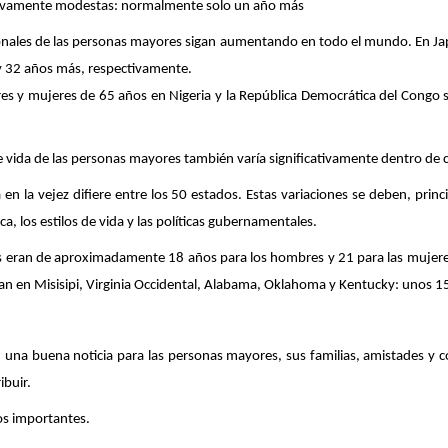
lativamente modestas: normalmente solo un año más
cionales de las personas mayores sigan aumentando en todo el mundo. En Ja
 y 32 años más, respectivamente.
s y mujeres de 65 años en Nigeria y la República Democrática del Congo
e vida de las personas mayores también varía significativamente dentro de 
n la vejez difiere entre los 50 estados. Estas variaciones se deben, princ
ca, los estilos de vida y las políticas gubernamentales.
os eran de aproximadamente 18 años para los hombres y 21 para las mujer
ban en Misisipi, Virginia Occidental, Alabama, Oklahoma y Kentucky: unos 1
da, una buena noticia para las personas mayores, sus familias, amistades y
ibuir.
os importantes.