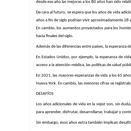
desde ese año las mejoras a los 80 años han sido re
De cara al futuro, se espera que los años de vida adi
años a fin de siglo podrían vivir aproximadamente 28
En cambio, los aumentos proyectados para los hombre
hacia finales del siglo.
Además de las diferencias entre países, la esperanza d
En Estados Unidos, por ejemplo, la esperanza de vida e
acceso a la atención médica, las políticas de salud públi
En 2021, las mayores esperanzas de vida a los 65 añ
Nueva York. En cambio, las menores cifras se registra
DESAFÍOS
Los años adicionales de vida en la vejez son, sin du
para aprender, disfrutar, desarrollarse, trabajar y contr
Sin embargo, esos años extra también implican desafí