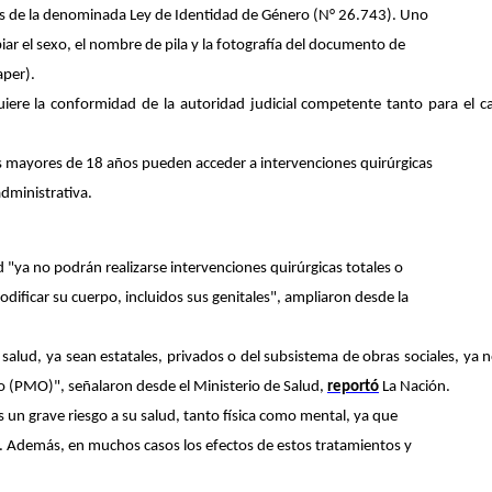
los de la denominada Ley de Identidad de Género (N° 26.743). Uno
iar el sexo, el nombre de pila y la fotografía del documento de
aper).
uiere la conformidad de la autoridad judicial competente tanto para el 
nas mayores de 18 años pueden acceder a intervenciones quirúrgicas
administrativa.
d "ya no podrán realizarse intervenciones quirúrgicas totales o
dificar su cuerpo, incluidos sus genitales", ampliaron desde la
 salud, ya sean estatales, privados o del subsistema de obras sociales, ya 
io (PMO)", señalaron desde el Ministerio de Salud,
reportó
La Nación.
s un grave riesgo a su salud, tanto física como mental, ya que
ón. Además, en muchos casos
los efectos de estos tratamientos y