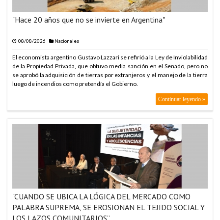
ARABIA SAUDITA, TU
ARABIA SAUDITA, TU
"Hace 20 años que no se invierte en Argentina"
ARABIA SAUDITA, TU
08/08/2026
Nacionales
ARABIA SAUDITA, TU
El economista argentino Gustavo Lazzari se refirió a la Ley de Inviolabilidad
ARABIA SAUDITA, TU
de la Propiedad Privada, que obtuvo media sanción en el Senado, pero no
se aprobó la adquisición de tierras por extranjeros y el manejo de la tierra
ARABIA SAUDITA, TU
luego de incendios como pretendía el Gobierno.
ARABIA SAUDITA, TU
Continuar leyendo »
ARABIA SAUDITA, TU
ARABIA SAUDITA, TU
ARABIA SAUDITA, TU
ARABIA SAUDITA, TU
ARABIA SAUDITA, TU
ARABIA SAUDITA, TU
"CUANDO SE UBICA LA LÓGICA DEL MERCADO COMO
ARABIA SAUDITA, TU
PALABRA SUPREMA, SE EROSIONAN EL TEJIDO SOCIAL Y
ARABIA SAUDITA, TU
LOS LAZOS COMUNITARIOS”