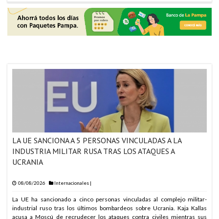
ARABIA SAUDITA, TU
ARABIA SAUDITA, TU
ARABIA SAUDITA, TU
ARABIA SAUDITA, TU
ARABIA SAUDITA, TU
ARABIA SAUDITA, TU
ARABIA SAUDITA, TU
ARABIA SAUDITA, TU
ARABIA SAUDITA, TU
LA UE SANCIONA A 5 PERSONAS VINCULADAS A LA
INDUSTRIA MILITAR RUSA TRAS LOS ATAQUES A
ARABIA SAUDITA, TU
UCRANIA
ARABIA SAUDITA, TU
ARABIA SAUDITA, TU
08/08/2026
Internacionales
|
ARABIA SAUDITA, TU
La UE ha sancionado a cinco personas vinculadas al complejo militar-
industrial ruso tras los últimos bombardeos sobre Ucrania. Kaja Kallas
ARABIA SAUDITA, TU
acusa a Moscú de recrudecer los ataques contra civiles mientras sus