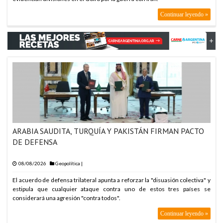
ARABIA SAUDITA, TU
Continuar leyendo »
ARABIA SAUDITA, TU
ARABIA SAUDITA, TU
ARABIA SAUDITA, TU
ARABIA SAUDITA, TU
ARABIA SAUDITA, TU
ARABIA SAUDITA, TU
ARABIA SAUDITA, TU
ARABIA SAUDITA, TURQUÍA Y PAKISTÁN FIRMAN PACTO
ARABIA SAUDITA, TU
DE DEFENSA
ARABIA SAUDITA, TU
ARABIA SAUDITA, TU
08/08/2026
Geopolítica
|
ARABIA SAUDITA, TU
El acuerdo de defensa trilateral apunta a reforzar la "disuasión colectiva" y
estipula que cualquier ataque contra uno de estos tres países se
ARABIA SAUDITA, TU
considerará una agresión "contra todos".
ARABIA SAUDITA, TU
Continuar leyendo »
ARABIA SAUDITA, TU