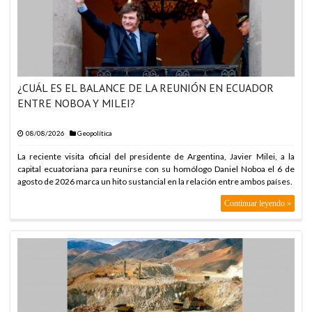
ARABIA SAUDITA, TU
ARABIA SAUDITA, TU
ARABIA SAUDITA, TU
ARABIA SAUDITA, TU
¿CUÁL ES EL BALANCE DE LA REUNIÓN EN ECUADOR
ARABIA SAUDITA, TU
ENTRE NOBOA Y MILEI?
ARABIA SAUDITA, TU
08/08/2026
Geopolítica
ARABIA SAUDITA, TU
La reciente visita oficial del presidente de Argentina, Javier Milei, a la
ARABIA SAUDITA, TU
capital ecuatoriana para reunirse con su homólogo Daniel Noboa el 6 de
agosto de 2026 marca un hito sustancial en la relación entre ambos países.
ARABIA SAUDITA, TU
Continuar leyendo »
ARABIA SAUDITA, TU
ARABIA SAUDITA, TU
ARABIA SAUDITA, TU
ARABIA SAUDITA, TU
ARABIA SAUDITA, TU