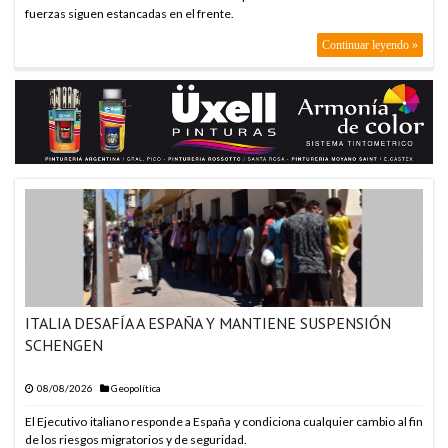
fuerzas siguen estancadas en el frente.
ARABIA SAUDITA, TU
Continuar leyendo »
ARABIA SAUDITA, TU
ARABIA SAUDITA, TU
ARABIA SAUDITA, TU
ARABIA SAUDITA, TU
ARABIA SAUDITA, TU
ARABIA SAUDITA, TU
ARABIA SAUDITA, TU
ARABIA SAUDITA, TU
ARABIA SAUDITA, TU
ITALIA DESAFÍA A ESPAÑA Y MANTIENE SUSPENSIÓN
ARABIA SAUDITA, TU
SCHENGEN
ARABIA SAUDITA, TU
ARABIA SAUDITA, TU
08/08/2026
Geopolítica
ARABIA SAUDITA, TU
El Ejecutivo italiano responde a España y condiciona cualquier cambio al fin
de los riesgos migratorios y de seguridad.