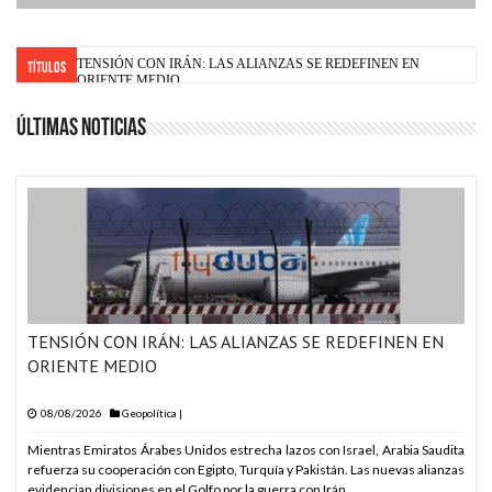
ARABIA SAUDITA, TU
Títulos
ARABIA SAUDITA, TU
Últimas noticias
ARABIA SAUDITA, TU
ARABIA SAUDITA, TU
ARABIA SAUDITA, TU
ARABIA SAUDITA, TU
ARABIA SAUDITA, TU
ARABIA SAUDITA, TU
ARABIA SAUDITA, TU
TENSIÓN CON IRÁN: LAS ALIANZAS SE REDEFINEN EN
ORIENTE MEDIO
ARABIA SAUDITA, TU
ARABIA SAUDITA, TU
08/08/2026
Geopolítica
|
ARABIA SAUDITA, TU
Mientras Emiratos Árabes Unidos estrecha lazos con Israel, Arabia Saudita
refuerza su cooperación con Egipto, Turquía y Pakistán. Las nuevas alianzas
ARABIA SAUDITA, TU
evidencian divisiones en el Golfo por la guerra con Irán.