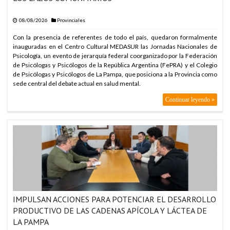
ARABIA SAUDITA, TU
08/08/2026
Provinciales
ARABIA SAUDITA, TU
Con la presencia de referentes de todo el país, quedaron formalmente
ARABIA SAUDITA, TU
inauguradas en el Centro Cultural MEDASUR las Jornadas Nacionales de
Psicología, un evento de jerarquía federal coorganizado por la Federación
ARABIA SAUDITA, TU
de Psicólogas y Psicólogos de la República Argentina (FePRA) y el Colegio
de Psicólogas y Psicólogos de La Pampa, que posiciona a la Provincia como
ARABIA SAUDITA, TU
sede central del debate actual en salud mental.
ARABIA SAUDITA, TU
Continuar leyendo »
ARABIA SAUDITA, TU
ARABIA SAUDITA, TU
ARABIA SAUDITA, TU
ARABIA SAUDITA, TU
ARABIA SAUDITA, TU
ARABIA SAUDITA, TU
IMPULSAN ACCIONES PARA POTENCIAR EL DESARROLLO
ARABIA SAUDITA, TU
PRODUCTIVO DE LAS CADENAS APÍCOLA Y LÁCTEA DE
ARABIA SAUDITA, TU
LA PAMPA