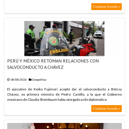
ARABIA SAUDITA, TU
Continuar leyendo »
ARABIA SAUDITA, TU
ARABIA SAUDITA, TU
ARABIA SAUDITA, TU
ARABIA SAUDITA, TU
ARABIA SAUDITA, TU
ARABIA SAUDITA, TU
PERÚ Y MÉXICO RETOMAN RELACIONES CON
ARABIA SAUDITA, TU
SALVOCONDUCTO A CHÁVEZ
ARABIA SAUDITA, TU
08/08/2026
Geopolítica
ARABIA SAUDITA, TU
El ejecutivo de Keiko Fujimori aceptó dar el salvoconducto a Betssy
ARABIA SAUDITA, TU
Chávez, ex primera ministra de Pedro Castillo, a la que el Gobierno
ARABIA SAUDITA, TU
mexicano de Claudia Sheinbaum había otorgado asilo diplomático
ARABIA SAUDITA, TU
Continuar leyendo »
ARABIA SAUDITA, TU
ARABIA SAUDITA, TU